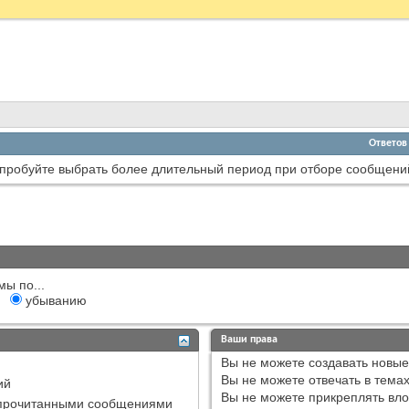
Ответов
пробуйте выбрать более длительный период при отборе сообщени
мы по...
убыванию
Ваши права
Вы
не можете
создавать новые
Вы
не можете
отвечать в тема
ий
Вы
не можете
прикреплять вл
епрочитанными сообщениями