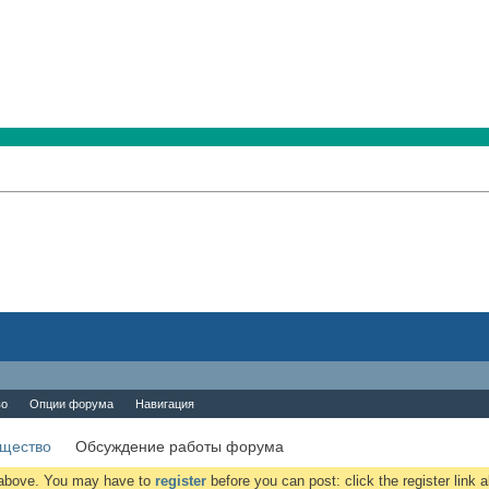
во
Опции форума
Навигация
бщество
Обсуждение работы форума
k above. You may have to
register
before you can post: click the register link