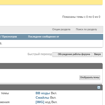
Показаны темы с 0 по 0 из 0
Опции раздела
Поиск по разделу
/
Просмотров
Последнее сообщение от
й.
Быстрый переход
Обсуждение работы форума
Вверх
 темы
BB коды
Вкл.
х
Смайлы
Вкл.
ожения
[IMG]
код
Вкл.