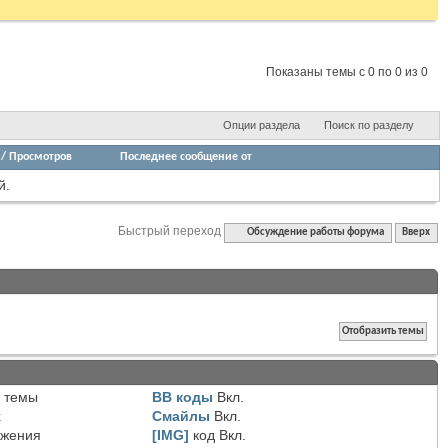
Показаны темы с 0 по 0 из 0
Опции раздела
Поиск по разделу
/
Просмотров
Последнее сообщение от
й.
Быстрый переход
Обсуждение работы форума
Вверх
 темы
BB коды
Вкл.
х
Смайлы
Вкл.
ожения
[IMG]
код
Вкл.