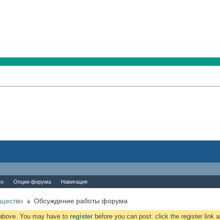
во
Опции форума
Навигация
бщество
Обсуждение работы форума
k above. You may have to
register
before you can post: click the register link