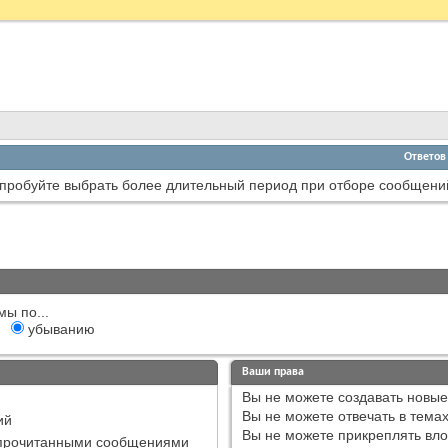
Ответов
пробуйте выбрать более длительный период при отборе сообщени
мы по...
убыванию
Ваши права
Вы
не можете
создавать новые
Вы
не можете
отвечать в тема
ий
Вы
не можете
прикреплять вл
епрочитанными сообщениями