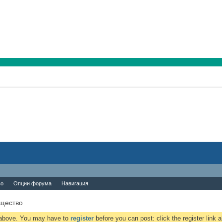
во
Опции форума
Навигация
бщество
k above. You may have to
register
before you can post: click the register link