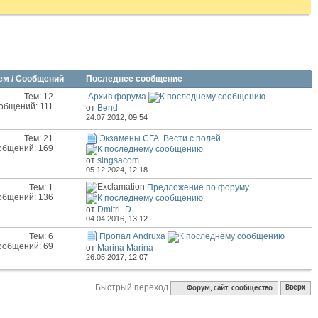
ем / Сообщений
Последнее сообщение
Тем: 12
Архив форума
общений: 111
от
Bend
24.07.2012,
09:54
Тем: 21
Экзамены CFA. Вести с полей
общений: 169
от
singsacom
05.12.2024,
12:18
Тем: 1
Предложение по форуму
общений: 136
от
Dmitri_D
04.04.2016,
13:12
Тем: 6
Пропал Andruxa
ообщений: 69
от
Marina Marina
26.05.2017,
12:07
Быстрый переход
Форум, сайт, сообщество
Вверх