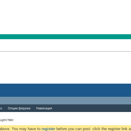
во
Опции форума
Навигация
бщество
k above. You may have to
register
before you can post: click the register link