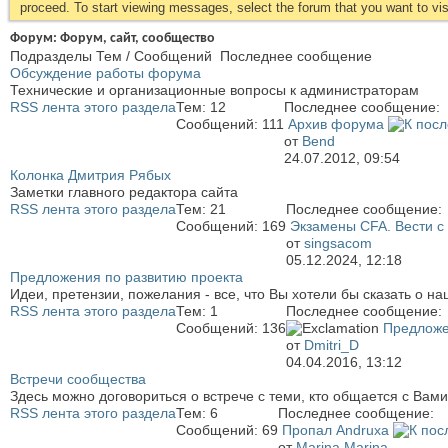
proceed. To start viewing messages, select the forum that you want to visi
Форум:
Форум, сайт, сообщество
Подразделы
Тем / Сообщений
Последнее сообщение
Обсуждение работы форума
Технические и организационные вопросы к администраторам
RSS лента этого раздела
Тем: 12
Последнее сообщение:
Сообщений: 111
Архив форума
от
Bend
24.07.2012,
09:54
Колонка Дмитрия Рябых
Заметки главного редактора сайта
RSS лента этого раздела
Тем: 21
Последнее сообщение:
Сообщений: 169
Экзамены CFA. Вести с
от
singsacom
05.12.2024,
12:18
Предложения по развитию проекта
Идеи, претензии, пожелания - все, что Вы хотели бы сказать о на
RSS лента этого раздела
Тем: 1
Последнее сообщение:
Сообщений: 136
Предложе
от
Dmitri_D
04.04.2016,
13:12
Встречи сообщества
Здесь можно договориться о встрече с теми, кто общается с Вам
RSS лента этого раздела
Тем: 6
Последнее сообщение:
Сообщений: 69
Пропал Andruxa
от
Marina Marina