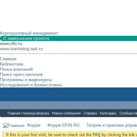
Корпоративный менеджмент
О завершении проекта
www.cfin.ru
www.marketing.spb.ru
Главная
Библиотека
Поиск компаний
Поиск пресс-релизов
Программы и видеокурсы
Исследования и бизнес-планы
Форум
Главная страница форума
Новые сообщения
Справка
Календарь
Сообщест
Форум
Форум CFIN.RU
Теория и практика упра
If this is your first visit, be sure to check out the
FAQ
by clicking the lin