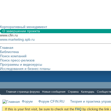
Корпоративный менеджмент
О завершении проекта
www.cfin.ru
www.marketing.spb.ru
Главная
Библиотека
Поиск компаний
Поиск пресс-релизов
Программы и видеокурсы
Исследования и бизнес-планы
Форум
Главная страница форума
Новые сообщения
Справка
Календарь
Сообщест
Форум
Форум CFIN.RU
Теория и практика упра
If this is your first visit, be sure to check out the
FAQ
by clicking the lin