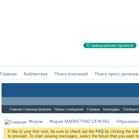
О завершении проекта
Главная
Библиотека
Поиск компаний
Поиск пресс-релизов
Форум
Главная страница форума
Новые сообщения
Справка
Календарь
Сообщест
Форум
Форум MARKETING.CFIN.RU
Образован
If this is your first visit, be sure to check out the
FAQ
by clicking the li
to proceed. To start viewing messages, select the forum that you want to 