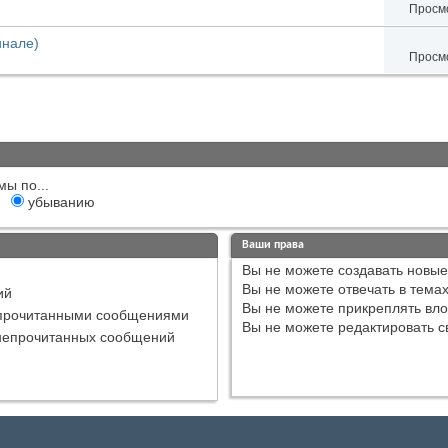
Просмо
инале)
Просмо
мы по...
убыванию
Ваши права
Вы
не можете
создавать новые
Вы
не можете
отвечать в тема
ий
Вы
не можете
прикреплять вл
епрочитанными сообщениями
Вы
не можете
редактировать с
непрочитанных сообщений