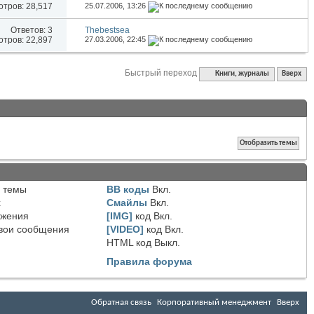
тров: 28,517
25.07.2006,
13:26
Ответов:
3
Thebestsea
тров: 22,897
27.03.2006,
22:45
Быстрый переход
Книги, журналы
Вверх
 темы
BB коды
Вкл.
х
Смайлы
Вкл.
ожения
[IMG]
код
Вкл.
вои сообщения
[VIDEO]
код
Вкл.
HTML код
Выкл.
Правила форума
Обратная связь
Корпоративный менеджмент
Вверх