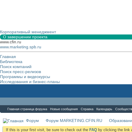
Корпоративный менеджмент
О завершении проекта
www.cfin.ru
www.marketing.spb.ru
Главная
Библиотека
Поиск компаний
Поиск пресс-релизов
Программы и видеокурсы
Исследования и бизнес-планы
Форум
Главная страница форума
Новые сообщения
Справка
Календарь
Сообщест
Форум
Форум MARKETING.CFIN.RU
Образовани
If this is your first visit, be sure to check out the
FAQ
by clicking the lin