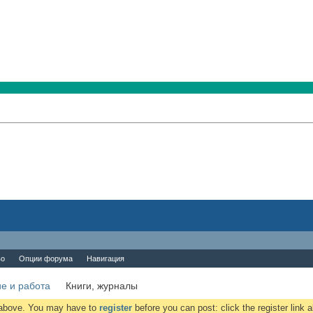
во
Опции форума
Навигация
е и работа
Книги, журналы
k above. You may have to
register
before you can post: click the register link