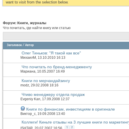
want to visit from the selection below.
Форум:
Книги, журналы
Что почитать, где найти книгу или статью
Заголовок
/
Автор
Олег Тиньков: "Я такой как все"
МихаилМ
, 13.10.2010 16:13
Что почитать по бренд-менеджменту
Мариана
, 10.05.2007 16:49
Книги по мерчандайзингу
modz
, 29.02.2008 18:16
Чтиво менеджеру отдела продаж
Evgeniy Kan
, 17.09.2008 12:37
Книги по финансам, инвестициям в оригинале
Виктор_c
, 19.09.2008 13:40
Коллеги! Киньте отзывы на 3 лучшие книги по маркетинг
1
2
ISHTAR
, 20.07.2007 16:56