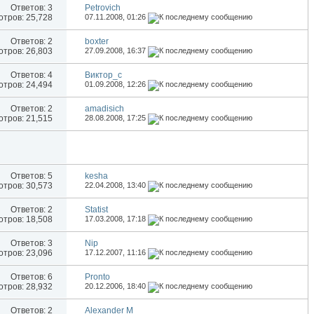
Ответов:
3
Petrovich
тров: 25,728
07.11.2008,
01:26
Ответов:
2
boxter
тров: 26,803
27.09.2008,
16:37
Ответов:
4
Виктор_c
тров: 24,494
01.09.2008,
12:26
Ответов:
2
amadisich
тров: 21,515
28.08.2008,
17:25
Ответов:
5
kesha
тров: 30,573
22.04.2008,
13:40
Ответов:
2
Statist
тров: 18,508
17.03.2008,
17:18
Ответов:
3
Nip
тров: 23,096
17.12.2007,
11:16
Ответов:
6
Pronto
тров: 28,932
20.12.2006,
18:40
Ответов:
2
Alexander M