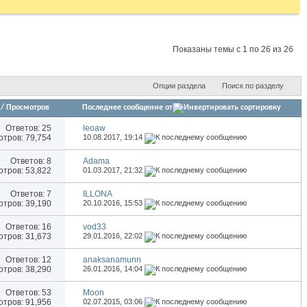
Показаны темы с 1 по 26 из 26
Опции раздела
Поиск по разделу
/
Просмотров
Последнее сообщение от
Ответов:
25
leoaw
тров: 79,754
10.08.2017,
19:14
Ответов:
8
Аdama
тров: 53,822
01.03.2017,
21:32
Ответов:
7
ILLONA
тров: 39,190
20.10.2016,
15:53
Ответов:
16
vod33
тров: 31,673
29.01.2016,
22:02
Ответов:
12
anaksanamunn
тров: 38,290
26.01.2016,
14:04
Ответов:
53
Moon
тров: 91,956
02.07.2015,
03:06