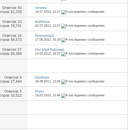
Ответов:
50
vimetra
тров: 81,259
14.07.2014,
10:17
Ответов:
23
telefhona
тров: 76,701
02.07.2013,
13:07
Ответов:
24
financemp3
тров: 66,573
17.05.2012,
16:29
Ответов:
57
Наталья Бурцева
тров: 86,389
14.02.2012,
18:23
Ответов:
6
bambula
тров: 27,494
30.08.2011,
13:09
Ответов:
5
Runo
тров: 32,512
16.02.2010,
15:46