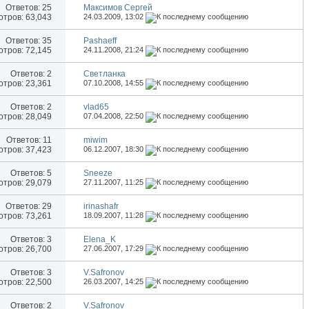
Ответов:
25
Максимов Сергей
тров: 63,043
24.03.2009,
13:02
Ответов:
35
Pashaeff
тров: 72,145
24.11.2008,
21:24
Ответов:
2
Светланка
тров: 23,361
07.10.2008,
14:55
Ответов:
2
vlad65
тров: 28,049
07.04.2008,
22:50
Ответов:
11
miwim
тров: 37,423
06.12.2007,
18:30
Ответов:
5
Sneeze
тров: 29,079
27.11.2007,
11:25
Ответов:
29
irinashafr
тров: 73,261
18.09.2007,
11:28
Ответов:
3
Elena_K
тров: 26,700
27.06.2007,
17:29
Ответов:
3
V.Safronov
тров: 22,500
26.03.2007,
14:25
Ответов:
2
V.Safronov