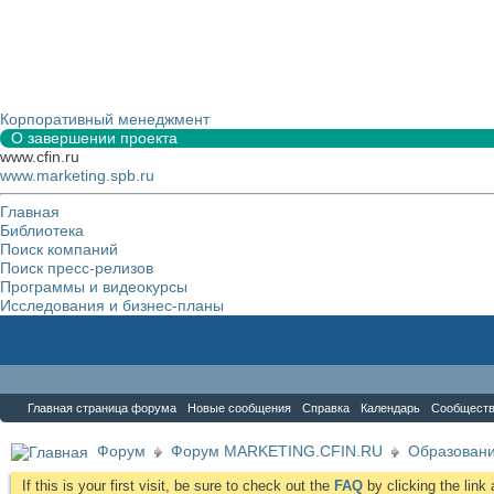
Корпоративный менеджмент
О завершении проекта
www.cfin.ru
www.marketing.spb.ru
Главная
Библиотека
Поиск компаний
Поиск пресс-релизов
Программы и видеокурсы
Исследования и бизнес-планы
Форум
Главная страница форума
Новые сообщения
Справка
Календарь
Сообщест
Форум
Форум MARKETING.CFIN.RU
Образовани
If this is your first visit, be sure to check out the
FAQ
by clicking the lin