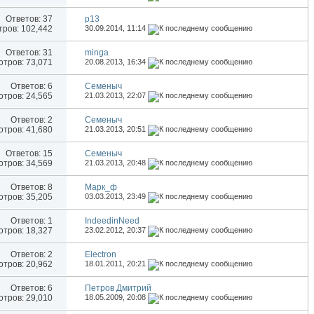
Ответов:
37
p13
ров: 102,442
30.09.2014,
11:14
Ответов:
31
minga
тров: 73,071
20.08.2013,
16:34
Ответов:
6
Семеныч
тров: 24,565
21.03.2013,
22:07
Ответов:
2
Семеныч
тров: 41,680
21.03.2013,
20:51
Ответов:
15
Семеныч
тров: 34,569
21.03.2013,
20:48
Ответов:
8
Марк_ф
тров: 35,205
03.03.2013,
23:49
Ответов:
1
IndeedinNeed
тров: 18,327
23.02.2012,
20:37
Ответов:
2
Electron
тров: 20,962
18.01.2011,
20:21
Ответов:
6
Петров Дмитрий
тров: 29,010
18.05.2009,
20:08