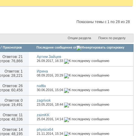
Показаны темы с 1 по 28 из 28
Опции раздела
Поиск по разделу
/
Просмотров
Последнее сообщение от
Ответов:
21
Артем Зайцев
тров: 76,866
26.09.2017,
16:33
Ответов:
1
Иринa
тров: 28,221
08.09.2016,
20:29
Ответов:
26
nattta
тров: 60,456
30.06.2016,
15:04
Ответов:
0
zagrivok
тров: 19,491
23.05.2016,
18:44
Ответов:
11
zaimKK
тров: 48,336
25.04.2016,
14:14
Ответов:
14
physicx64
тров: 48,195
21.11.2014,
15:34