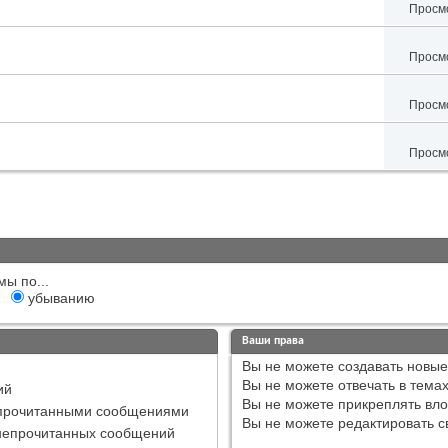
Просмо
Просмо
Просмо
Просмо
мы по...
убыванию
Ваши права
Вы
не можете
создавать новые
Вы
не можете
отвечать в тема
ий
Вы
не можете
прикреплять вл
епрочитанными сообщениями
Вы
не можете
редактировать с
непрочитанных сообщений