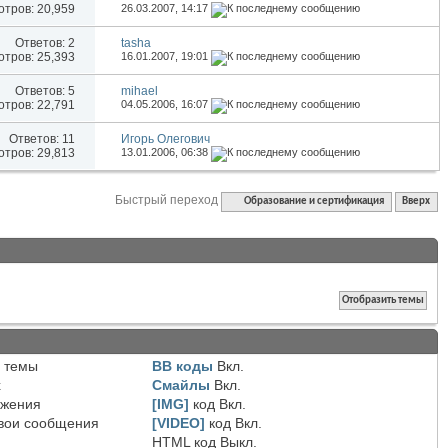
тров: 20,959
26.03.2007,
14:17
Ответов:
2
tasha
тров: 25,393
16.01.2007,
19:01
Ответов:
5
mihael
тров: 22,791
04.05.2006,
16:07
Ответов:
11
Игорь Олегович
тров: 29,813
13.01.2006,
06:38
Быстрый переход
Образование и сертификация
Вверх
 темы
BB коды
Вкл.
х
Смайлы
Вкл.
ожения
[IMG]
код
Вкл.
вои сообщения
[VIDEO]
код
Вкл.
HTML код
Выкл.