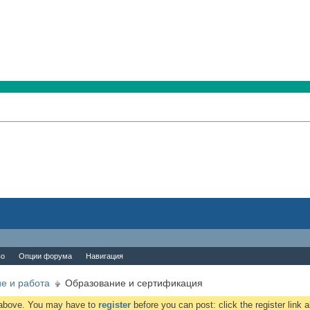
во
Опции форума
Навигация
е и работа
Образование и сертификация
k above. You may have to
register
before you can post: click the register link