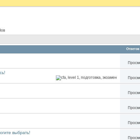
Зов
Ответов
Просмо
сь!
Просмо
Просмо
Просмо
Просмо
гите выбрать!
Просмо