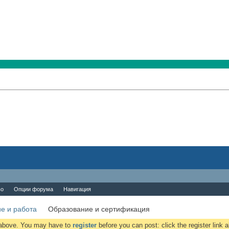
во
Опции форума
Навигация
е и работа
Образование и сертификация
k above. You may have to
register
before you can post: click the register link