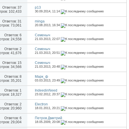
Ответов:
37
p13
ров: 102,433
30.09.2014,
11:14
Ответов:
31
minga
тров: 73,061
20.08.2013,
16:34
Ответов:
6
Семеныч
тров: 24,558
21.03.2013,
22:07
Ответов:
2
Семеныч
тров: 41,676
21.03.2013,
20:51
Ответов:
15
Семеныч
тров: 34,566
21.03.2013,
20:48
Ответов:
8
Марк_ф
тров: 35,201
03.03.2013,
23:49
Ответов:
1
IndeedinNeed
тров: 18,327
23.02.2012,
20:37
Ответов:
2
Electron
тров: 20,960
18.01.2011,
20:21
Ответов:
6
Петров Дмитрий
тров: 29,004
18.05.2009,
20:08