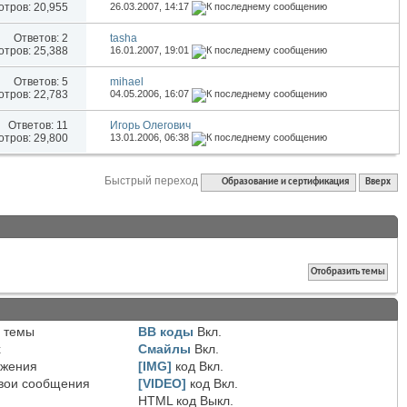
тров: 20,955
26.03.2007,
14:17
Ответов:
2
tasha
тров: 25,388
16.01.2007,
19:01
Ответов:
5
mihael
тров: 22,783
04.05.2006,
16:07
Ответов:
11
Игорь Олегович
тров: 29,800
13.01.2006,
06:38
Быстрый переход
Образование и сертификация
Вверх
 темы
BB коды
Вкл.
х
Смайлы
Вкл.
ожения
[IMG]
код
Вкл.
вои сообщения
[VIDEO]
код
Вкл.
HTML код
Выкл.