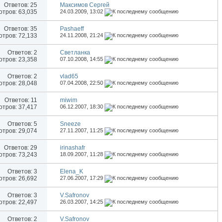
Ответов:
25
Максимов Сергей
тров: 63,035
24.03.2009,
13:02
Ответов:
35
Pashaeff
тров: 72,133
24.11.2008,
21:24
Ответов:
2
Светланка
тров: 23,358
07.10.2008,
14:55
Ответов:
2
vlad65
тров: 28,048
07.04.2008,
22:50
Ответов:
11
miwim
тров: 37,417
06.12.2007,
18:30
Ответов:
5
Sneeze
тров: 29,074
27.11.2007,
11:25
Ответов:
29
irinashafr
тров: 73,243
18.09.2007,
11:28
Ответов:
3
Elena_K
тров: 26,692
27.06.2007,
17:29
Ответов:
3
V.Safronov
тров: 22,497
26.03.2007,
14:25
Ответов:
2
V.Safronov