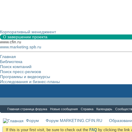
Корпоративный менеджмент
О завершении проекта
www.cfin.ru
www.marketing.spb.ru
Главная
Библиотека
Поиск компаний
Поиск пресс-релизов
Программы и видеокурсы
Исследования и бизнес-планы
Форум
Главная страница форума
Новые сообщения
Справка
Календарь
Сообщест
Форум
Форум MARKETING.CFIN.RU
Образовани
If this is your first visit, be sure to check out the
FAQ
by clicking the lin