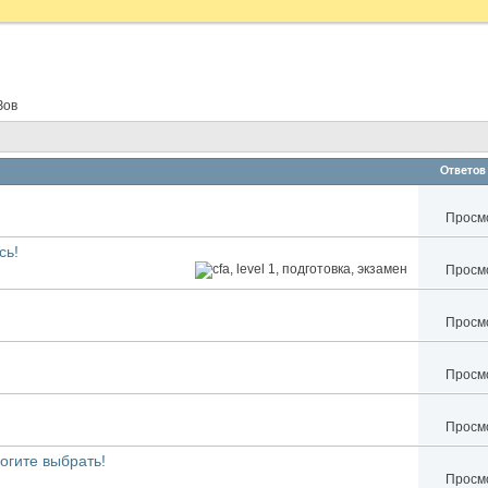
Зов
Ответов
Просмо
сь!
Просмо
Просмо
Просмо
Просмо
гите выбрать!
Просмо