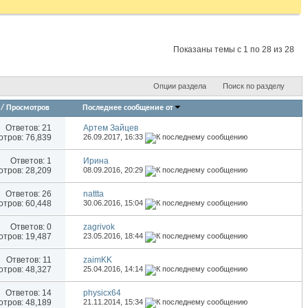
Показаны темы с 1 по 28 из 28
Опции раздела
Поиск по разделу
/
Просмотров
Последнее сообщение от
Ответов:
21
Артем Зайцев
тров: 76,839
26.09.2017,
16:33
Ответов:
1
Иринa
тров: 28,209
08.09.2016,
20:29
Ответов:
26
nattta
тров: 60,448
30.06.2016,
15:04
Ответов:
0
zagrivok
тров: 19,487
23.05.2016,
18:44
Ответов:
11
zaimKK
тров: 48,327
25.04.2016,
14:14
Ответов:
14
physicx64
тров: 48,189
21.11.2014,
15:34