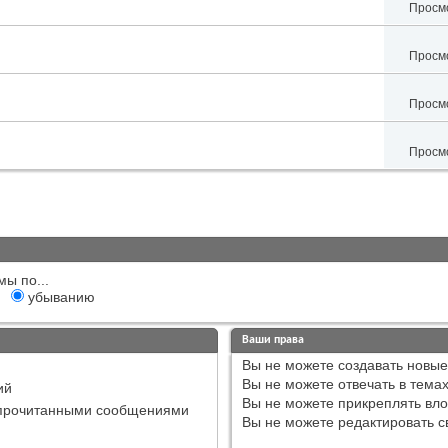
Просмо
Просмо
Просмо
Просмо
мы по...
убыванию
Ваши права
Вы
не можете
создавать новые
Вы
не можете
отвечать в тема
ий
Вы
не можете
прикреплять вл
епрочитанными сообщениями
Вы
не можете
редактировать с