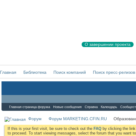
О завершении проекта
Главная
Библиотека
Поиск компаний
Поиск пресс-релизов
Форум
Главная страница форума
Новые сообщения
Справка
Календарь
Сообщест
Форум
Форум MARKETING.CFIN.RU
Образован
If this is your first visit, be sure to check out the
FAQ
by clicking the li
to proceed. To start viewing messages, select the forum that you want to 