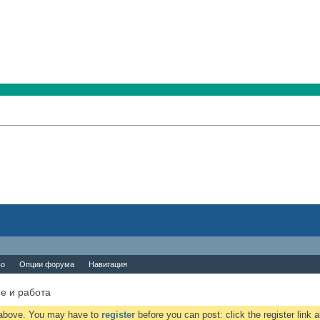
во
Опции форума
Навигация
е и работа
k above. You may have to
register
before you can post: click the register link