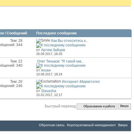
ем / Сообщений
Последнее сообщение
Тем: 28
Как Вы относитесь к...
общений: 344
от
Артем Зайцев
26.09.2017,
16:33
Тем: 22
Олег Тиньков: "Я такой как...
общений: 340
от
leoaw
10.08.2017,
19:14
Тем: 20
Интернет-Маркетолог
общений: 246
от
Slavasha
15.02.2017,
12:17
Быстрый переход
Образование и работа
Вверх
Обратная связь
Корпоративный менеджмент
Вверх