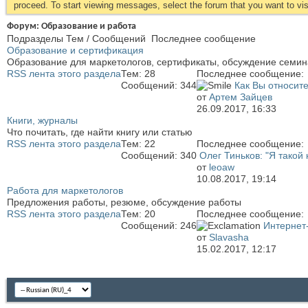
proceed. To start viewing messages, select the forum that you want to visi
Форум:
Образование и работа
Подразделы
Тем / Сообщений
Последнее сообщение
Образование и сертификация
Образование для маркетологов, сертификаты, обсуждение семин
RSS лента этого раздела
Тем: 28
Последнее сообщение:
Сообщений: 344
Как Вы относитес
от
Артем Зайцев
26.09.2017,
16:33
Книги, журналы
Что почитать, где найти книгу или статью
RSS лента этого раздела
Тем: 22
Последнее сообщение:
Сообщений: 340
Олег Тиньков: "Я такой к
от
leoaw
10.08.2017,
19:14
Работа для маркетологов
Предложения работы, резюме, обсуждение работы
RSS лента этого раздела
Тем: 20
Последнее сообщение:
Сообщений: 246
Интернет
от
Slavasha
15.02.2017,
12:17