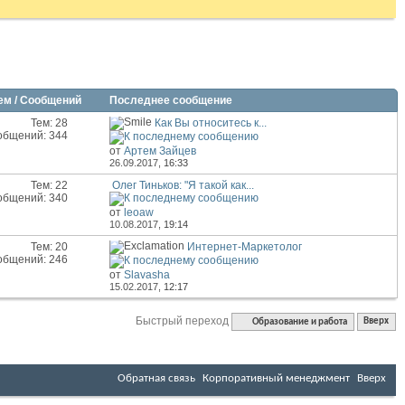
ем / Сообщений
Последнее сообщение
Тем: 28
Как Вы относитесь к...
общений: 344
от
Артем Зайцев
26.09.2017,
16:33
Тем: 22
Олег Тиньков: "Я такой как...
общений: 340
от
leoaw
10.08.2017,
19:14
Тем: 20
Интернет-Маркетолог
общений: 246
от
Slavasha
15.02.2017,
12:17
Быстрый переход
Образование и работа
Вверх
Обратная связь
Корпоративный менеджмент
Вверх