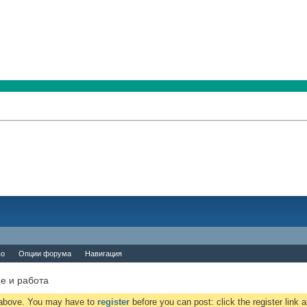
во
Опции форума
Навигация
е и работа
k above. You may have to
register
before you can post: click the register link