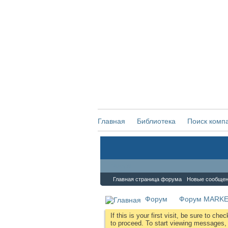
Главная
Библиотека
Поиск комп
Форум
Главная страница форума
Новые сообще
Форум
Форум MARKE
If this is your first visit, be sure to che
to proceed. To start viewing messages, s