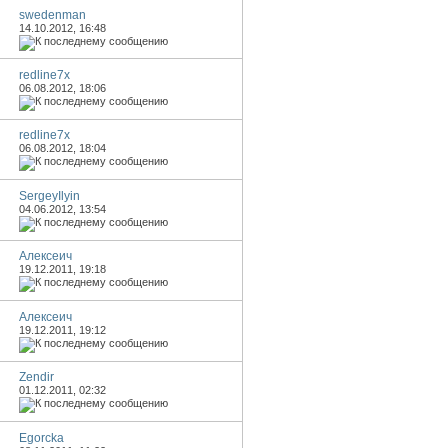
swedenman
14.10.2012,
16:48
redline7x
06.08.2012,
18:06
redline7x
06.08.2012,
18:04
SergeyIlyin
04.06.2012,
13:54
Алексеич
19.12.2011,
19:18
Алексеич
19.12.2011,
19:12
Zendir
01.12.2011,
02:32
Egorcka