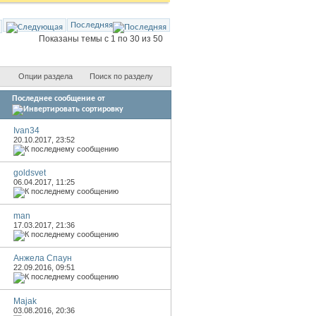
Последняя
Показаны темы с 1 по 30 из 50
Опции раздела
Поиск по разделу
Последнее сообщение от
Ivan34
20.10.2017,
23:52
goldsvet
06.04.2017,
11:25
man
17.03.2017,
21:36
Анжела Спаун
22.09.2016,
09:51
Majak
03.08.2016,
20:36