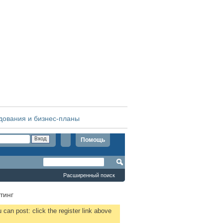
дования и бизнес-планы
Помощь
Расширенный поиск
тинг
 can post: click the register link above