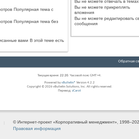
Вы
не можете
отвечать в темах
Вы
не можете
прикреплять
Популярная тема с
вложения
Вы
не можете
редактировать с
Популярная тема без
сообщения
В этой теме есть
Обратная с
Текущее время:
22:20
. Часовой пояс GMT +4.
Powered by
vBulletin®
Version 4.2.2
Copyright © 2026 vBulletin Solutions, Inc. All rights reserved.
Перевод:
zCarot
© Интернет-проект «Корпоративный менеджмент», 1998–20
Правовая информация