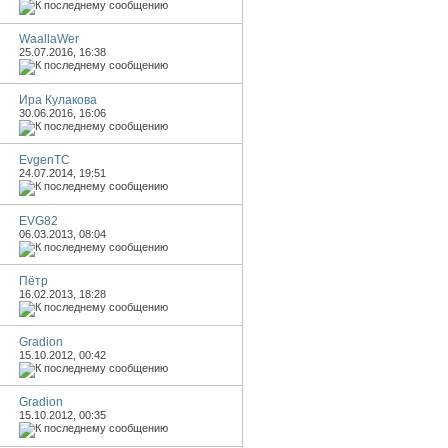
WaallaWer
25.07.2016,
16:38
Ира Кулакова
30.06.2016,
16:06
EvgenTC
24.07.2014,
19:51
EVG82
06.03.2013,
08:04
Пётр
16.02.2013,
18:28
Gradion
15.10.2012,
00:42
Gradion
15.10.2012,
00:35