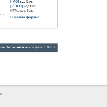
[IMG]
код
Вкл.
[VIDEO]
код
Вкл.
HTML код
Выкл.
вои
Правила форума
вязь
Корпоративный менеджмент
Вверх
23