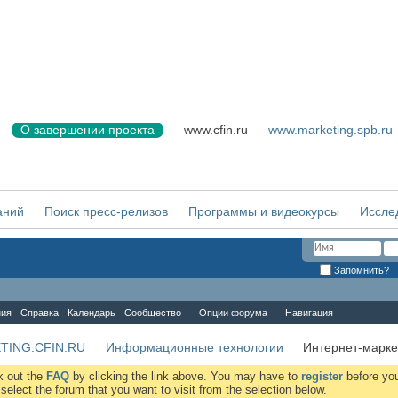
О завершении проекта
www.cfin.ru
www.marketing.spb.ru
аний
Поиск пресс-релизов
Программы и видеокурсы
Иссле
Запомнить?
ния
Справка
Календарь
Сообщество
Опции форума
Навигация
TING.CFIN.RU
Информационные технологии
Интернет-марке
ck out the
FAQ
by clicking the link above. You may have to
register
before you
elect the forum that you want to visit from the selection below.