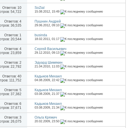
Ответов:
10
SoZial
тров: 54,722
15.08.2012,
15:49
Ответов:
4
Пушнин Андрей
тров: 36,535
29.06.2012,
09:10
Ответов:
1
businda
тров: 20,544
18.02.2011,
01:17
Ответов:
4
Сергей Васильевич
тров: 23,859
29.12.2010,
09:13
Ответов:
2
Эдуард Шимякин
тров: 22,792
21.04.2010,
11:03
Ответов:
40
Кадыков Михаил
ров: 111,752
04.08.2009,
22:42
Ответов:
5
Кадыков Михаил
тров: 37,382
03.08.2009,
21:37
Ответов:
6
Кадыков Михаил
тров: 37,671
03.08.2009,
21:34
Ответов:
3
Ольга Кряжич
тров: 26,075
20.02.2009,
23:50