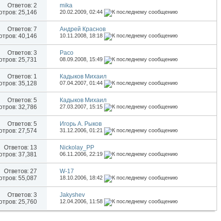
Ответов:
2
mika
тров: 25,146
20.02.2009,
02:44
Ответов:
7
Андрей Краснов
тров: 40,146
10.11.2008,
18:18
Ответов:
3
Paco
тров: 25,731
08.09.2008,
15:49
Ответов:
1
Кадыков Михаил
тров: 35,128
07.04.2007,
01:44
Ответов:
5
Кадыков Михаил
тров: 32,786
27.03.2007,
15:15
Ответов:
5
Игорь А. Рыков
тров: 27,574
31.12.2006,
01:21
Ответов:
13
Nickolay_PP
тров: 37,381
06.11.2006,
22:19
Ответов:
27
W-17
тров: 55,087
18.10.2006,
18:42
Ответов:
3
Jakyshev
тров: 25,760
12.04.2006,
11:58