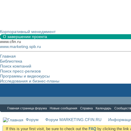
Корпоративный менеджмент
О завершении проекта
www.cfin.ru
www.marketing.spb.ru
Главная
Библиотека
Поиск компаний
Поиск пресс-релизов
Программы и видеокурсы
Исследования и бизнес-планы
Форум
Главная страница форума
Новые сообщения
Справка
Календарь
Сообщест
Форум
Форум MARKETING.CFIN.RU
Информаци
If this is your first visit, be sure to check out the
FAQ
by clicking the lin