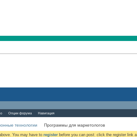
во
Опции форума
Навигация
онные технологии
Программы для маркетологов
k above. You may have to
register
before you can post: click the register link