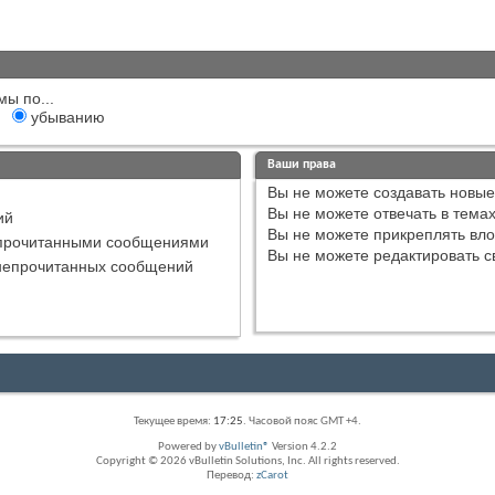
мы по...
убыванию
Ваши права
Вы
не можете
создавать новые
Вы
не можете
отвечать в тема
ий
Вы
не можете
прикреплять вл
епрочитанными сообщениями
Вы
не можете
редактировать с
непрочитанных сообщений
Текущее время:
17:25
. Часовой пояс GMT +4.
Powered by
vBulletin®
Version 4.2.2
Copyright © 2026 vBulletin Solutions, Inc. All rights reserved.
Перевод:
zCarot