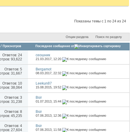
Показаны темы с 1 по 24 из 24
Опции раздела
Поиск по разделу
/
Просмотров
Последнее сообщение от
Ответов:
24
сеошник
тров: 93,622
21.03.2017,
12:20
Ответов:
5
Bergamot
тров: 31,667
08.03.2017,
22:32
Ответов:
10
Leekun87
тров: 38,064
15.08.2015,
19:52
Ответов:
3
Bsir
тров: 31,238
01.07.2013,
15:44
Ответов:
8
Bsir
тров: 45,235
07.06.2013,
12:36
Ответов:
4
Bsir
тров: 27,604
07.06.2013,
11:58