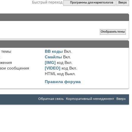
Быстрый переход
Программы для маркетологов
Вверх
 темы
BB коды
Вкл.
х
Смайлы
Вкл.
ожения
[IMG]
код
Вкл.
вои сообщения
[VIDEO]
код
Вкл.
HTML код
Выкл.
Правила форума
Обратная связь
Корпоративный менеджмент
Вверх