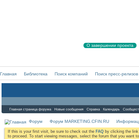
О завершении проекта
Главная
Библиотека
Поиск компаний
Поиск пресс-релизов
Форум
Главная страница форума
Новые сообщения
Справка
Календарь
Сообщест
Форум
Форум MARKETING.CFIN.RU
Информаци
If this is your first visit, be sure to check out the
FAQ
by clicking the li
to proceed. To start viewing messages, select the forum that you want to 