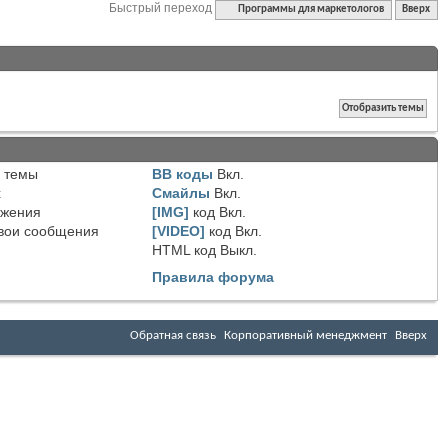
Быстрый переход
Программы для маркетологов
Вверх
 темы
BB коды
Вкл.
х
Смайлы
Вкл.
ожения
[IMG]
код
Вкл.
вои сообщения
[VIDEO]
код
Вкл.
HTML код
Выкл.
Правила форума
Обратная связь
Корпоративный менеджмент
Вверх