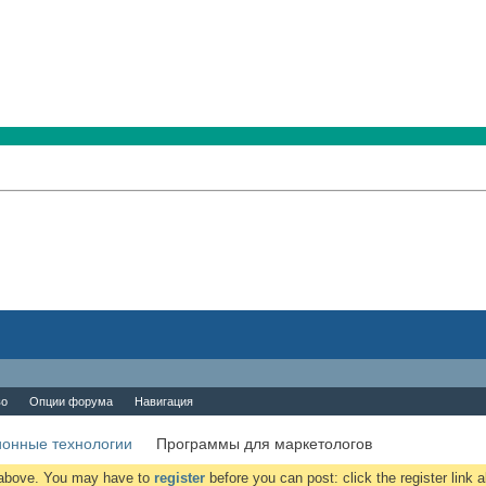
во
Опции форума
Навигация
онные технологии
Программы для маркетологов
k above. You may have to
register
before you can post: click the register link