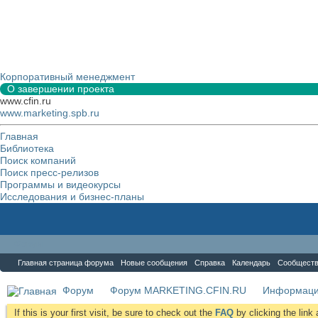
Корпоративный менеджмент
О завершении проекта
www.cfin.ru
www.marketing.spb.ru
Главная
Библиотека
Поиск компаний
Поиск пресс-релизов
Программы и видеокурсы
Исследования и бизнес-планы
Форум
Главная страница форума
Новые сообщения
Справка
Календарь
Сообщест
Форум
Форум MARKETING.CFIN.RU
Информаци
If this is your first visit, be sure to check out the
FAQ
by clicking the lin