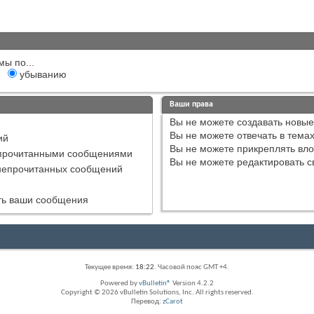
мы по...
убыванию
Ваши права
Вы
не можете
создавать новые
Вы
не можете
отвечать в тема
ий
Вы
не можете
прикреплять вл
епрочитанными сообщениями
Вы
не можете
редактировать с
непрочитанных сообщений
сть ваши сообщения
Текущее время:
18:22
. Часовой пояс GMT +4.
Powered by
vBulletin®
Version 4.2.2
Copyright © 2026 vBulletin Solutions, Inc. All rights reserved.
Перевод:
zCarot