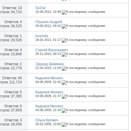
Ответов:
10
SoZial
тров: 54,710
15.08.2012,
15:49
Ответов:
4
Пушнин Андрей
тров: 36,525
29.06.2012,
09:10
Ответов:
1
businda
тров: 20,526
18.02.2011,
01:17
Ответов:
4
Сергей Васильевич
тров: 23,846
29.12.2010,
09:13
Ответов:
2
Эдуард Шимякин
тров: 22,776
21.04.2010,
11:03
Ответов:
40
Кадыков Михаил
ров: 111,724
04.08.2009,
22:42
Ответов:
5
Кадыков Михаил
тров: 37,365
03.08.2009,
21:37
Ответов:
6
Кадыков Михаил
тров: 37,659
03.08.2009,
21:34
Ответов:
3
Ольга Кряжич
тров: 26,056
20.02.2009,
23:50