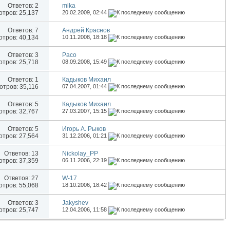
Ответов:
2
mika
тров: 25,137
20.02.2009,
02:44
Ответов:
7
Андрей Краснов
тров: 40,134
10.11.2008,
18:18
Ответов:
3
Paco
тров: 25,718
08.09.2008,
15:49
Ответов:
1
Кадыков Михаил
тров: 35,116
07.04.2007,
01:44
Ответов:
5
Кадыков Михаил
тров: 32,767
27.03.2007,
15:15
Ответов:
5
Игорь А. Рыков
тров: 27,564
31.12.2006,
01:21
Ответов:
13
Nickolay_PP
тров: 37,359
06.11.2006,
22:19
Ответов:
27
W-17
тров: 55,068
18.10.2006,
18:42
Ответов:
3
Jakyshev
тров: 25,747
12.04.2006,
11:58