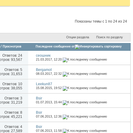
Показаны темы с 1 по 24 из 24
Опции раздела
Поиск по разделу
/
Просмотров
Последнее сообщение от
Ответов:
24
сеошник
тров: 93,567
21.03.2017,
12:20
Ответов:
5
Bergamot
тров: 31,653
08.03.2017,
22:32
Ответов:
10
Leekun87
тров: 38,055
15.08.2015,
19:52
Ответов:
3
Bsir
тров: 31,219
01.07.2013,
15:44
Ответов:
8
Bsir
тров: 45,221
07.06.2013,
12:36
Ответов:
4
Bsir
тров: 27,589
07.06.2013,
11:58