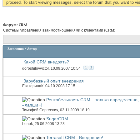
proceed. To start viewing messages, select the forum that you want to visi
Форум:
CRM
Системы управления взаимоотношениями с клиентами (CRM)
Заголовок
/
Автор
Какой CRM внедрять?
1
2
goroshilovvictor
, 10.09.2007 10:54
Зарубежный опыт внедрения
ЕкатеринаК
, 04.10.2008 17:15
Рентабельность CRM – только определенно,
«лапши»!
Тимофей Сергеевич
, 03.11.2009 18:19
SugarCRM
Lenok
, 25.06.2008 13:23
Terrasoft CRM - Внедрение!