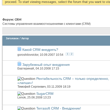
proceed. To start viewing messages, select the forum that you want to visi
Форум:
CRM
Системы управления взаимоотношениями с клиентами (CRM)
Заголовок
/
Автор
Какой CRM внедрять?
1
2
goroshilovvictor
, 10.09.2007 10:54
Зарубежный опыт внедрения
ЕкатеринаК
, 04.10.2008 17:15
Рентабельность CRM – только определенно,
«лапши»!
Тимофей Сергеевич
, 03.11.2009 18:19
SugarCRM
Lenok
, 25.06.2008 13:23
Terrasoft CRM - Внедрение!