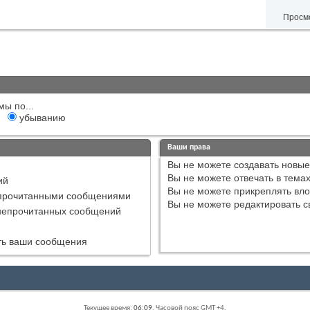
Просмо
мы по...
убыванию
Ваши права
Вы
не можете
создавать новые
Вы
не можете
отвечать в тема
ий
Вы
не можете
прикреплять вл
епрочитанными сообщениями
Вы
не можете
редактировать с
непрочитанных сообщений
сть ваши сообщения
Текущее время:
06:09
. Часовой пояс GMT +4.