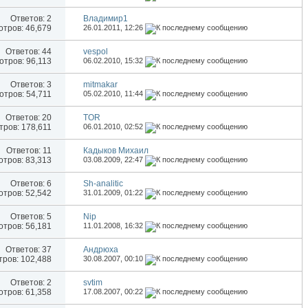
Ответов:
2
Владимир1
тров: 46,679
26.01.2011,
12:26
Ответов:
44
vespol
тров: 96,113
06.02.2010,
15:32
Ответов:
3
mitmakar
тров: 54,711
05.02.2010,
11:44
Ответов:
20
TOR
ров: 178,611
06.01.2010,
02:52
Ответов:
11
Кадыков Михаил
тров: 83,313
03.08.2009,
22:47
Ответов:
6
Sh-analitic
тров: 52,542
31.01.2009,
01:22
Ответов:
5
Nip
тров: 56,181
11.01.2008,
16:32
Ответов:
37
Андрюха
ров: 102,488
30.08.2007,
00:10
Ответов:
2
svtim
тров: 61,358
17.08.2007,
00:22