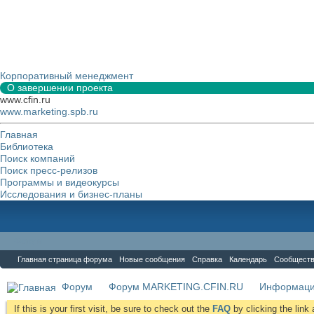
Корпоративный менеджмент
О завершении проекта
www.cfin.ru
www.marketing.spb.ru
Главная
Библиотека
Поиск компаний
Поиск пресс-релизов
Программы и видеокурсы
Исследования и бизнес-планы
Форум
Главная страница форума
Новые сообщения
Справка
Календарь
Сообщест
Форум
Форум MARKETING.CFIN.RU
Информаци
If this is your first visit, be sure to check out the
FAQ
by clicking the lin