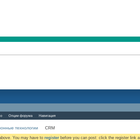
во
Опции форума
Навигация
онные технологии
CRM
k above. You may have to
register
before you can post: click the register link