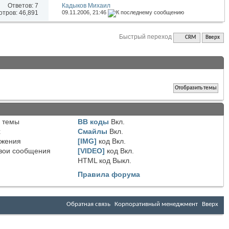
Ответов:
7
Кадыков Михаил
тров: 46,891
09.11.2006,
21:46
Быстрый переход
CRM
Вверх
 темы
BB коды
Вкл.
х
Смайлы
Вкл.
ожения
[IMG]
код
Вкл.
вои сообщения
[VIDEO]
код
Вкл.
HTML код
Выкл.
Правила форума
Обратная связь
Корпоративный менеджмент
Вверх