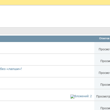
Ответов
Просмот
Просмо
 без «лапши»!
Просмот
Просмо
Просмотро
Просмо