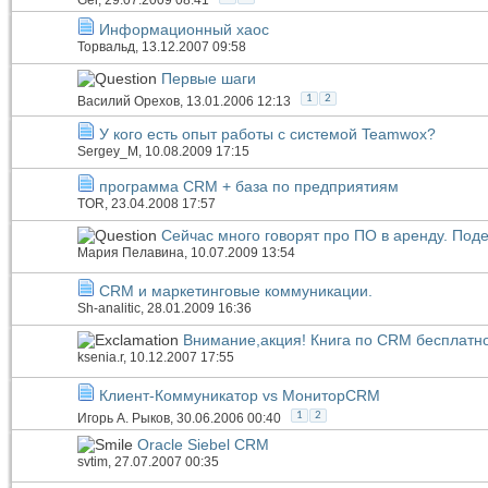
Ger
, 29.07.2009 08:41
Информационный хаос
Торвальд
, 13.12.2007 09:58
Первые шаги
1
2
Василий Орехов
, 13.01.2006 12:13
У кого есть опыт работы с системой Teamwox?
Sergey_M
, 10.08.2009 17:15
программа CRM + база по предприятиям
TOR
, 23.04.2008 17:57
Сейчас много говорят про ПО в аренду. По
Мария Пелавина
, 10.07.2009 13:54
CRM и маркетинговые коммуникации.
Sh-analitic
, 28.01.2009 16:36
Внимание,акция! Книга по CRM бесплатно
ksenia.r
, 10.12.2007 17:55
Клиент-Коммуникатор vs МониторCRM
1
2
Игорь А. Рыков
, 30.06.2006 00:40
Oracle Siebel CRM
svtim
, 27.07.2007 00:35