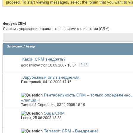
proceed. To start viewing messages, select the forum that you want to visi
Форум:
CRM
Системы управления взаимоотношениями с клиентами (CRM)
Заголовок
/
Автор
Какой CRM внедрять?
1
2
goroshilovvictor
, 10.09.2007 10:54
Зарубежный опыт внедрения
ЕкатеринаК
, 04.10.2008 17:15
Рентабельность CRM – только определенно,
«лапши»!
Тимофей Сергеевич
, 03.11.2009 18:19
SugarCRM
Lenok
, 25.06.2008 13:23
Terrasoft CRM - Внедрение!