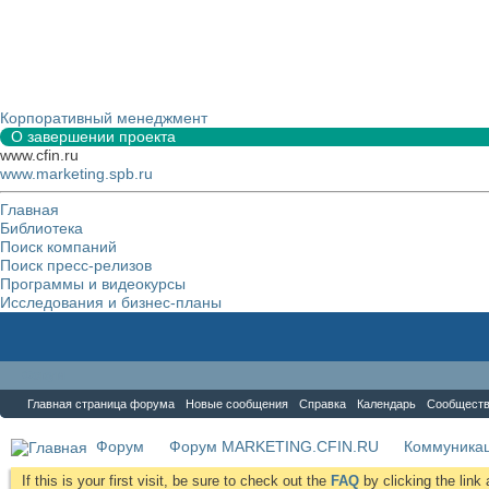
Корпоративный менеджмент
О завершении проекта
www.cfin.ru
www.marketing.spb.ru
Главная
Библиотека
Поиск компаний
Поиск пресс-релизов
Программы и видеокурсы
Исследования и бизнес-планы
Форум
Главная страница форума
Новые сообщения
Справка
Календарь
Сообщест
Форум
Форум MARKETING.CFIN.RU
Коммуника
If this is your first visit, be sure to check out the
FAQ
by clicking the lin