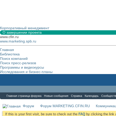
Корпоративный менеджмент
О завершении проекта
www.cfin.ru
www.marketing.spb.ru
Главная
Библиотека
Поиск компаний
Поиск пресс-релизов
Программы и видеокурсы
Исследования и бизнес-планы
Форум
Главная страница форума
Новые сообщения
Справка
Календарь
Сообщест
Форум
Форум MARKETING.CFIN.RU
Коммуника
If this is your first visit, be sure to check out the
FAQ
by clicking the lin