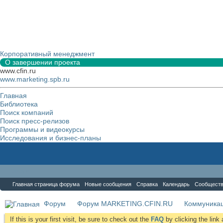
Корпоративный менеджмент
О завершении проекта
www.cfin.ru
www.marketing.spb.ru
Главная
Библиотека
Поиск компаний
Поиск пресс-релизов
Программы и видеокурсы
Исследования и бизнес-планы
Форум
Главная страница форума
Новые сообщения
Справка
Календарь
Сообщест
Форум
Форум MARKETING.CFIN.RU
Коммуника
If this is your first visit, be sure to check out the
FAQ
by clicking the lin