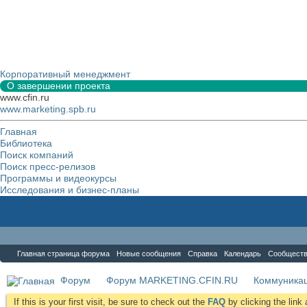
Корпоративный менеджмент
О завершении проекта
www.cfin.ru
www.marketing.spb.ru
Главная
Библиотека
Поиск компаний
Поиск пресс-релизов
Программы и видеокурсы
Исследования и бизнес-планы
Форум
Главная страница форума
Новые сообщения
Справка
Календарь
Сообщест
Форум
Форум MARKETING.CFIN.RU
Коммуника
If this is your first visit, be sure to check out the
FAQ
by clicking the lin