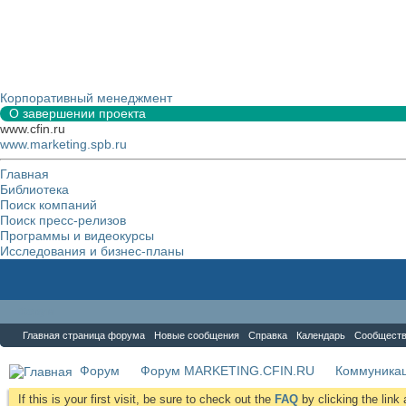
Корпоративный менеджмент
О завершении проекта
www.cfin.ru
www.marketing.spb.ru
Главная
Библиотека
Поиск компаний
Поиск пресс-релизов
Программы и видеокурсы
Исследования и бизнес-планы
Форум
Главная страница форума
Новые сообщения
Справка
Календарь
Сообщест
Форум
Форум MARKETING.CFIN.RU
Коммуника
If this is your first visit, be sure to check out the
FAQ
by clicking the lin