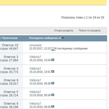
Показаны темы с 1 по 19 из 19
Опции раздела
Поиск по разделу
/
Просмотров
Последнее сообщение от
Ответов:
10
сеошник
тров: 49,847
21.03.2017,
12:22
Ответов:
3
Viktoria7
тров: 27,984
15.10.2016,
13:54
Ответов:
3
Viktoria7
тров: 35,774
15.10.2016,
13:51
Ответов:
9
Viktoria7
тров: 29,917
13.10.2016,
09:38
Ответов:
5
Viktoria7
тров: 29,724
13.10.2016,
09:34
Ответов:
9
Viktoria7
тров: 38,198
13.10.2016,
09:29