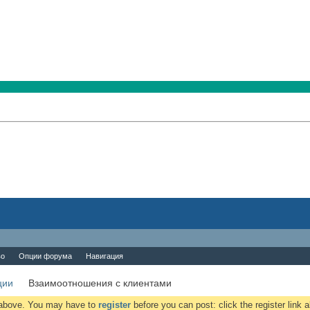
во
Опции форума
Навигация
ции
Взаимоотношения с клиентами
k above. You may have to
register
before you can post: click the register link