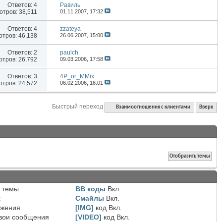
Ответов:
4
Равиль
тров: 38,511
01.11.2007,
17:32
Ответов:
4
zzateya
тров: 46,138
26.06.2007,
15:00
Ответов:
2
paulch
тров: 26,792
09.03.2006,
17:58
Ответов:
3
4P_or_MMix
тров: 24,572
06.02.2006,
16:01
Быстрый переход
Взаимоотношения с клиентами
Вверх
 темы
BB коды
Вкл.
х
Смайлы
Вкл.
ожения
[IMG]
код
Вкл.
вои сообщения
[VIDEO]
код
Вкл.