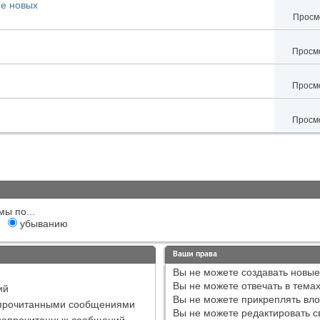
ие новых
Просмо
Просмо
Просмо
Просмо
мы по...
убыванию
Ваши права
Вы
не можете
создавать новые
Вы
не можете
отвечать в тема
ий
Вы
не можете
прикреплять вл
епрочитанными сообщениями
Вы
не можете
редактировать с