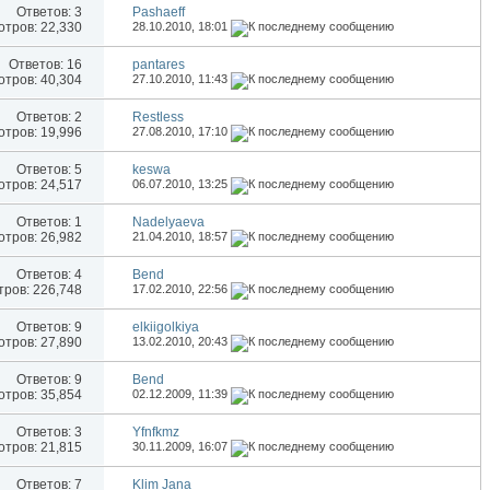
Ответов:
3
Pashaeff
тров: 22,330
28.10.2010,
18:01
Ответов:
16
pantares
тров: 40,304
27.10.2010,
11:43
Ответов:
2
Restless
тров: 19,996
27.08.2010,
17:10
Ответов:
5
keswa
тров: 24,517
06.07.2010,
13:25
Ответов:
1
Nadelyaeva
тров: 26,982
21.04.2010,
18:57
Ответов:
4
Bend
ров: 226,748
17.02.2010,
22:56
Ответов:
9
elkiigolkiya
тров: 27,890
13.02.2010,
20:43
Ответов:
9
Bend
тров: 35,854
02.12.2009,
11:39
Ответов:
3
Yfnfkmz
тров: 21,815
30.11.2009,
16:07
Ответов:
7
Klim Jana