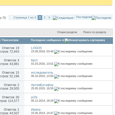
Последняя
Страница 1 из 3
1
2
3
з 75
Опции раздела
Поиск по разделу
/
Просмотров
Последнее сообщение от
Ответов:
19
LOGOS
тров: 72,943
23.09.2016,
03:40
Ответов:
4
Крот
тров: 43,881
01.03.2016,
13:01
Ответов:
15
исследователь
тров: 52,196
05.10.2015,
13:50
Ответов:
2
АртемБутафор
тров: 29,505
25.05.2015,
16:55
Ответов:
30
pr2b
ров: 114,577
05.12.2014,
18:29
Ответов:
1
Иринa
тров: 44,507
15.05.2014,
14:47