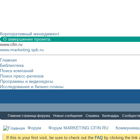
Корпоративный менеджмент
О завершении проекта
www.cfin.ru
www.marketing.spb.ru
Главная
Библиотека
Поиск компаний
Поиск пресс-релизов
Программы и видеокурсы
Исследования и бизнес-планы
Форум
Главная страница форума
Новые сообщения
Справка
Календарь
Сообщест
Форум
Форум MARKETING.CFIN.RU
Коммуника
If this is your first visit, be sure to check out the
FAQ
by clicking the lin