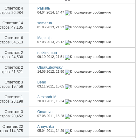
Ответов:
4
Равиль
тров: 26,984
04.04.2014,
14:47
Ответов:
14
semarun
тров: 47,135
01.06.2013,
21:23
Ответов:
6
Марк_ф
тров: 34,613
07.03.2013,
23:12
Ответов:
2
ruskinoman
тров: 24,530
09.10.2012,
21:51
Ответов:
2
OlgaKubowsky
тров: 21,321
14.08.2012,
21:50
Ответов:
3
Bend
тров: 19,456
03.11.2011,
15:05
Ответов:
1
Alexandr M
тров: 23,198
20.09.2011,
15:34
Ответов:
3
Omarova
тров: 20,452
07.08.2011,
13:28
Ответов:
22
Annyshka
ров: 114,375
05.04.2011,
14:29