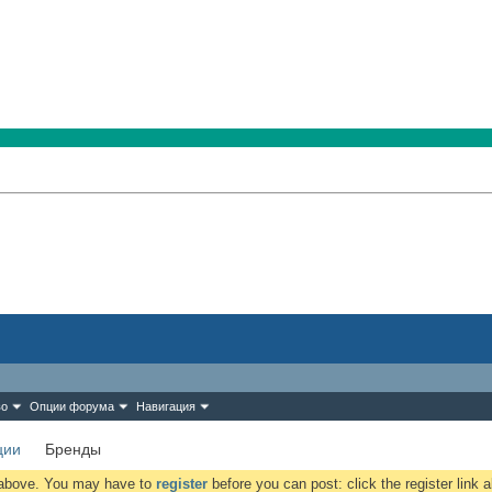
во
Опции форума
Навигация
ции
Бренды
k above. You may have to
register
before you can post: click the register link