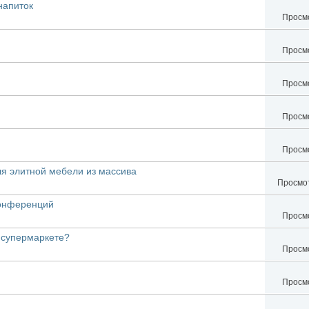
напиток
Просмо
Просмо
Просмо
Просмо
Просмо
ля элитной мебели из массива
Просмот
конференций
Просмо
в супермаркете?
Просмо
Просмо