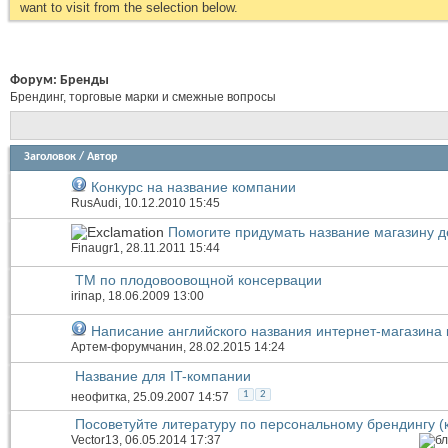
want to visit from the selection below.
Форум:
Бренды
Брендинг, торговые марки и смежные вопросы
Заголовок
/
Автор
Конкурс на название компании
RusAudi
, 10.12.2010 15:45
Помогите придумать название магазину д
Finaugr1
, 28.11.2011 15:44
ТМ по плодовоовощной консервации
irinap
, 18.06.2009 13:00
Написание английского названия интернет-магазин
Артем-форумчанин
, 28.02.2015 14:24
Название для IT-компании
1
2
неофитка
, 25.09.2007 14:57
Посоветуйте литературу по персональному брендингу (кн
Vector13
, 06.05.2014 17:37