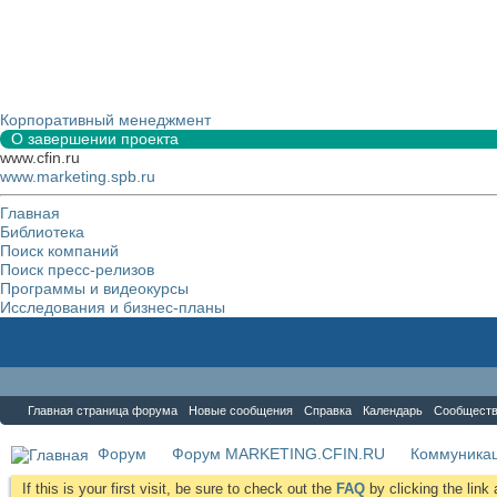
Корпоративный менеджмент
О завершении проекта
www.cfin.ru
www.marketing.spb.ru
Главная
Библиотека
Поиск компаний
Поиск пресс-релизов
Программы и видеокурсы
Исследования и бизнес-планы
Форум
Главная страница форума
Новые сообщения
Справка
Календарь
Сообщест
Форум
Форум MARKETING.CFIN.RU
Коммуника
If this is your first visit, be sure to check out the
FAQ
by clicking the lin