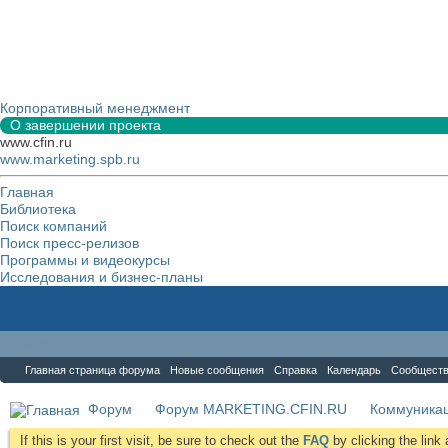
Корпоративный менеджмент
О завершении проекта
www.cfin.ru
www.marketing.spb.ru
Главная
Библиотека
Поиск компаний
Поиск пресс-релизов
Программы и видеокурсы
Исследования и бизнес-планы
Форум
Главная страница форума
Новые сообщения
Справка
Календарь
Сообщест
Форум
Форум MARKETING.CFIN.RU
Коммуника
If this is your first visit, be sure to check out the
FAQ
by clicking the lin