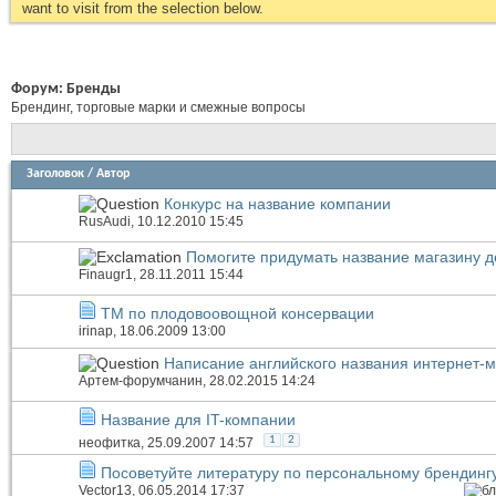
want to visit from the selection below.
Форум:
Бренды
Брендинг, торговые марки и смежные вопросы
Заголовок
/
Автор
Конкурс на название компании
RusAudi
, 10.12.2010 15:45
Помогите придумать название магазину д
Finaugr1
, 28.11.2011 15:44
ТМ по плодовоовощной консервации
irinap
, 18.06.2009 13:00
Написание английского названия интернет-
Артем-форумчанин
, 28.02.2015 14:24
Название для IT-компании
1
2
неофитка
, 25.09.2007 14:57
Посоветуйте литературу по персональному брендингу (
Vector13
, 06.05.2014 17:37