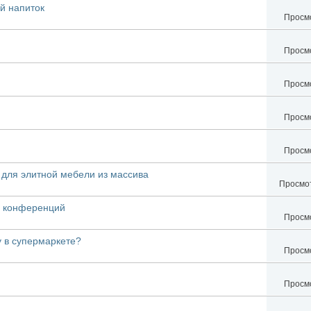
й напиток
Просмо
Просмо
Просмо
Просмо
Просмо
 для элитной мебели из массива
Просмот
я конференций
Просмо
у в супермаркете?
Просмо
Просмо