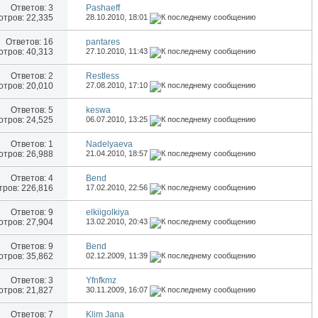
Ответов:
3
Pashaeff
тров: 22,335
28.10.2010,
18:01
Ответов:
16
pantares
тров: 40,313
27.10.2010,
11:43
Ответов:
2
Restless
тров: 20,010
27.08.2010,
17:10
Ответов:
5
keswa
тров: 24,525
06.07.2010,
13:25
Ответов:
1
Nadelyaeva
тров: 26,988
21.04.2010,
18:57
Ответов:
4
Bend
ров: 226,816
17.02.2010,
22:56
Ответов:
9
elkiigolkiya
тров: 27,904
13.02.2010,
20:43
Ответов:
9
Bend
тров: 35,862
02.12.2009,
11:39
Ответов:
3
Yfnfkmz
тров: 21,827
30.11.2009,
16:07
Ответов:
7
Klim Jana