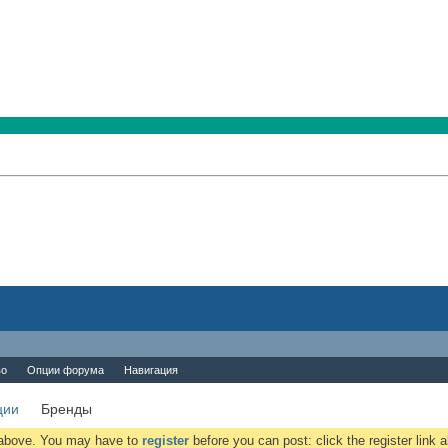
во
Опции форума
Навигация
ции
Бренды
k above. You may have to
register
before you can post: click the register link