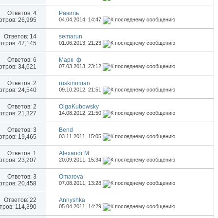
Ответов:
4
Равиль
тров: 26,995
04.04.2014,
14:47
Ответов:
14
semarun
тров: 47,145
01.06.2013,
21:23
Ответов:
6
Марк_ф
тров: 34,621
07.03.2013,
23:12
Ответов:
2
ruskinoman
тров: 24,540
09.10.2012,
21:51
Ответов:
2
OlgaKubowsky
тров: 21,327
14.08.2012,
21:50
Ответов:
3
Bend
тров: 19,465
03.11.2011,
15:05
Ответов:
1
Alexandr M
тров: 23,207
20.09.2011,
15:34
Ответов:
3
Omarova
тров: 20,458
07.08.2011,
13:28
Ответов:
22
Annyshka
ров: 114,390
05.04.2011,
14:29