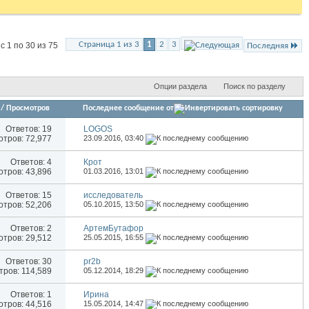
Страница 1 из 3
1
2
3
 1 по 30 из 75
Последняя
Опции раздела
Поиск по разделу
/
Просмотров
Последнее сообщение от
Ответов:
19
LOGOS
тров: 72,977
23.09.2016,
03:40
Ответов:
4
Крот
тров: 43,896
01.03.2016,
13:01
Ответов:
15
исследователь
тров: 52,206
05.10.2015,
13:50
Ответов:
2
АртемБутафор
тров: 29,512
25.05.2015,
16:55
Ответов:
30
pr2b
ров: 114,589
05.12.2014,
18:29
Ответов:
1
Иринa
тров: 44,516
15.05.2014,
14:47