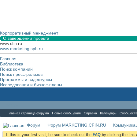
Корпоративный менеджмент
О завершении проекта
www.cfin.ru
www.marketing.spb.ru
Главная
Библиотека
Поиск компаний
Поиск пресс-релизов
Программы и видеокурсы
Исследования и бизнес-планы
Форум
Главная страница форума
Новые сообщения
Справка
Календарь
Сообщест
Форум
Форум MARKETING.CFIN.RU
Коммуника
If this is your first visit, be sure to check out the
FAQ
by clicking the lin