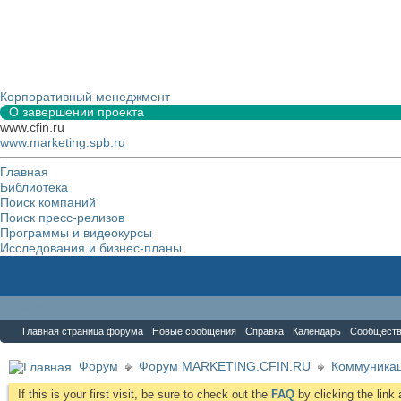
Корпоративный менеджмент
О завершении проекта
www.cfin.ru
www.marketing.spb.ru
Главная
Библиотека
Поиск компаний
Поиск пресс-релизов
Программы и видеокурсы
Исследования и бизнес-планы
Форум
Главная страница форума
Новые сообщения
Справка
Календарь
Сообщест
Форум
Форум MARKETING.CFIN.RU
Коммуника
If this is your first visit, be sure to check out the
FAQ
by clicking the lin