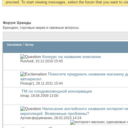
proceed. To start viewing messages, select the forum that you want to visi
Форум:
Бренды
Брендинг, торговые марки и смежные вопросы
Заголовок
/
Автор
Конкурс на название компании
RusAudi
, 10.12.2010 15:45
Помогите придумать название магазину д
автокресел
Finaugr1
, 28.11.2011 15:44
ТМ по плодовоовощной консервации
irinap
, 18.06.2009 13:00
Написание английского названия интернет-м
кириллицей. Возможные проблемы?
Артем-форумчанин
, 28.02.2015 14:24