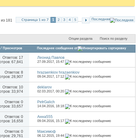
Последняя
...
Страница 1 из 7
1
2
3
4
5
 из 181
Опции раздела
Поиск по разделу
/
Просмотров
Последнее сообщение от
Ответов:
17
Леонид Павлов
тров: 67,841
27.09.2017,
15:47
Ответов:
8
hrazaenkiov hrazaenkiov
тров: 28,907
09.04.2017,
17:12
Ответов:
10
deklarov
тров: 33,974
02.03.2017,
00:20
Ответов:
0
PetrGalich
тров: 33,657
14.04.2016,
18:18
Ответов:
0
Анна555
тров: 16,658
09.04.2016,
15:17
Ответов:
0
Максимоф
тров: 29,761
06.12.2015,
19:44