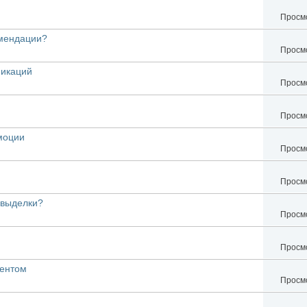
Просмо
омендации?
Просмо
никаций
Просмо
Просмо
моции
Просмо
Просмо
 выделки?
Просмо
Просмо
рентом
Просмо