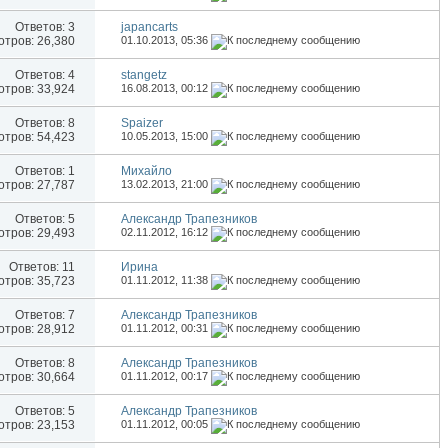
Ответов:
3
japancarts
тров: 26,380
01.10.2013,
05:36
Ответов:
4
stangetz
тров: 33,924
16.08.2013,
00:12
Ответов:
8
Spaizer
тров: 54,423
10.05.2013,
15:00
Ответов:
1
Михайло
тров: 27,787
13.02.2013,
21:00
Ответов:
5
Александр Трапезников
тров: 29,493
02.11.2012,
16:12
Ответов:
11
Иринa
тров: 35,723
01.11.2012,
11:38
Ответов:
7
Александр Трапезников
тров: 28,912
01.11.2012,
00:31
Ответов:
8
Александр Трапезников
тров: 30,664
01.11.2012,
00:17
Ответов:
5
Александр Трапезников
тров: 23,153
01.11.2012,
00:05