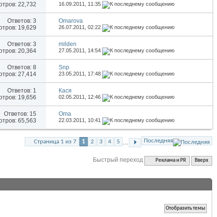
тров: 22,732
16.09.2011,
11:35
Ответов:
3
Omarova
тров: 19,629
26.07.2011,
02:22
Ответов:
3
milden
тров: 20,364
27.05.2011,
14:54
Ответов:
8
Snp
тров: 27,414
23.05.2011,
17:48
Ответов:
1
Кася
тров: 19,656
02.05.2011,
12:46
Ответов:
15
Oma
тров: 65,563
22.03.2011,
10:41
Последняя
...
Страница 1 из 7
1
2
3
4
5
Быстрый переход
Реклама и PR
Вверх