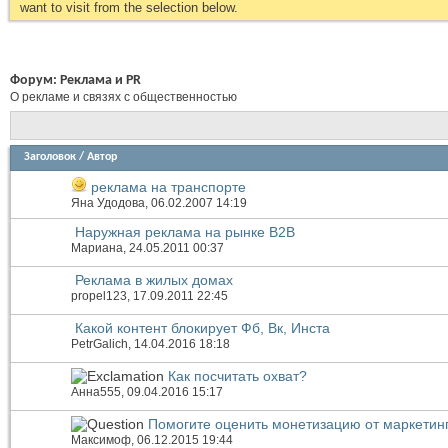
want to visit from the selection below.
Форум:
Реклама и PR
О рекламе и связях с общественностью
Заголовок
/
Автор
реклама на транспорте
Яна Удодова
, 06.02.2007 14:19
Наружная реклама на рынке В2В
Мариана
, 24.05.2011 00:37
Реклама в жилых домах
propel123
, 17.09.2011 22:45
Какой контент блокирует Фб, Вк, Инста
PetrGalich
, 14.04.2016 18:18
Как посчитать охват?
Анна555
, 09.04.2016 15:17
Помогите оценить монетизацию от маркетин
Максимоф
, 06.12.2015 19:44