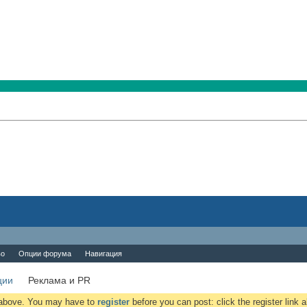
во
Опции форума
Навигация
ции
Реклама и PR
k above. You may have to
register
before you can post: click the register link