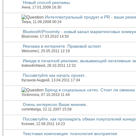
Новый способ рекламы
Анна
, 17.01.2008 16:30
Интеллектуальный продукт и PR - ваши рек
Тигра
, 11.09.2008 00:24
Bluetooth\Proximity - новый канал маркетинговых комму
Bluecover
, 17.03.2010 14:50
Реклама в интернете. Правовой аспект
Welcome1
, 25.05.2011 12:19
Имидж в печатной рекламе, вызывающий негативные э
IndeedinNeed
, 28.10.2011 12:32
Посоветуйте как начать проект...
Кусанов Андрей
, 13.04.2011 17:34
Бренд в социальных сетях. Стоит ли овчинка
Victorovna
, 07.10.2010 11:44
Очень интересно Ваше мнение..
commbelga
, 22.11.2007 15:59
Посоветуйте, как пропиарить обман покупателей конку
Kсения
, 12.08.2011 14:23
Текстовая композиция: психология восприятия