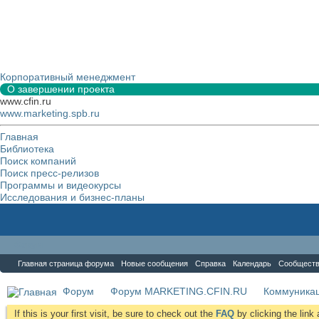
Корпоративный менеджмент
О завершении проекта
www.cfin.ru
www.marketing.spb.ru
Главная
Библиотека
Поиск компаний
Поиск пресс-релизов
Программы и видеокурсы
Исследования и бизнес-планы
Форум
Главная страница форума
Новые сообщения
Справка
Календарь
Сообщест
Форум
Форум MARKETING.CFIN.RU
Коммуника
If this is your first visit, be sure to check out the
FAQ
by clicking the lin