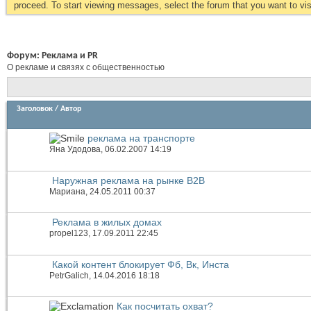
proceed. To start viewing messages, select the forum that you want to visi
Форум:
Реклама и PR
О рекламе и связях с общественностью
Заголовок
/
Автор
реклама на транспорте
Яна Удодова
, 06.02.2007 14:19
Наружная реклама на рынке В2В
Мариана
, 24.05.2011 00:37
Реклама в жилых домах
propel123
, 17.09.2011 22:45
Какой контент блокирует Фб, Вк, Инста
PetrGalich
, 14.04.2016 18:18
Как посчитать охват?