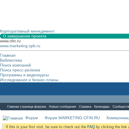
Корпоративный менеджмент
О завершении проекта
www.cfin.ru
www.marketing.spb.ru
Главная
Библиотека
Поиск компаний
Поиск пресс-релизов
Программы и видеокурсы
Исследования и бизнес-планы
Форум
Главная страница форума
Новые сообщения
Справка
Календарь
Сообщест
Форум
Форум MARKETING.CFIN.RU
Коммуника
If this is your first visit, be sure to check out the
FAQ
by clicking the lin