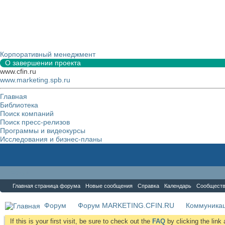
Корпоративный менеджмент
О завершении проекта
www.cfin.ru
www.marketing.spb.ru
Главная
Библиотека
Поиск компаний
Поиск пресс-релизов
Программы и видеокурсы
Исследования и бизнес-планы
Форум
Главная страница форума
Новые сообщения
Справка
Календарь
Сообщест
Форум
Форум MARKETING.CFIN.RU
Коммуника
If this is your first visit, be sure to check out the
FAQ
by clicking the lin