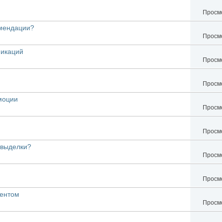
Просмо
омендации?
Просмо
никаций
Просмо
Просмо
моции
Просмо
Просмо
 выделки?
Просмо
Просмо
рентом
Просмо