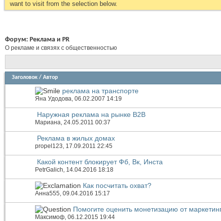
want to visit from the selection below.
Форум:
Реклама и PR
О рекламе и связях с общественностью
Заголовок
/
Автор
реклама на транспорте
Яна Удодова
, 06.02.2007 14:19
Наружная реклама на рынке В2В
Мариана
, 24.05.2011 00:37
Реклама в жилых домах
propel123
, 17.09.2011 22:45
Какой контент блокирует Фб, Вк, Инста
PetrGalich
, 14.04.2016 18:18
Как посчитать охват?
Анна555
, 09.04.2016 15:17
Помогите оценить монетизацию от маркетин
Максимоф
, 06.12.2015 19:44