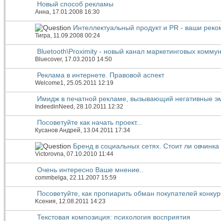
Новый способ рекламы
Анна
, 17.01.2008 16:30
Интеллектуальный продукт и PR - ваши рек
Тигра
, 11.09.2008 00:24
Bluetooth\Proximity - новый канал маркетинговых комму
Bluecover
, 17.03.2010 14:50
Реклама в интернете. Правовой аспект
Welcome1
, 25.05.2011 12:19
Имидж в печатной рекламе, вызывающий негативные э
IndeedinNeed
, 28.10.2011 12:32
Посоветуйте как начать проект...
Кусанов Андрей
, 13.04.2011 17:34
Бренд в социальных сетях. Стоит ли овчинка
Victorovna
, 07.10.2010 11:44
Очень интересно Ваше мнение..
commbelga
, 22.11.2007 15:59
Посоветуйте, как пропиарить обман покупателей конку
Kсения
, 12.08.2011 14:23
Текстовая композиция: психология восприятия