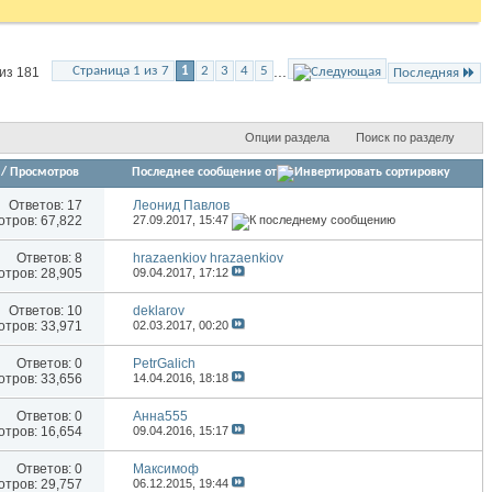
...
Страница 1 из 7
1
2
3
4
5
из 181
Последняя
Опции раздела
Поиск по разделу
/
Просмотров
Последнее сообщение от
Ответов:
17
Леонид Павлов
тров: 67,822
27.09.2017,
15:47
Ответов:
8
hrazaenkiov hrazaenkiov
тров: 28,905
09.04.2017,
17:12
Ответов:
10
deklarov
тров: 33,971
02.03.2017,
00:20
Ответов:
0
PetrGalich
тров: 33,656
14.04.2016,
18:18
Ответов:
0
Анна555
тров: 16,654
09.04.2016,
15:17
Ответов:
0
Максимоф
тров: 29,757
06.12.2015,
19:44