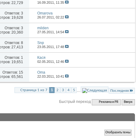
тров: 22,729
16.09.2011,
11:35
Ответов:
3
Omarova
тров: 19,628
26.07.2011,
02:22
Ответов:
3
milden
тров: 20,360
27.05.2011,
14:54
Ответов:
8
Snp
тров: 27,413
23.05.2011,
17:48
Ответов:
1
Кася
тров: 19,651
02.05.2011,
12:46
Ответов:
15
Oma
тров: 65,561
22.03.2011,
10:41
...
Страница 1 из 7
1
2
3
4
5
Последняя
Быстрый переход
Реклама и PR
Вверх