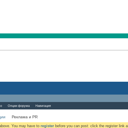
во
Опции форума
Навигация
ции
Реклама и PR
k above. You may have to
register
before you can post: click the register link