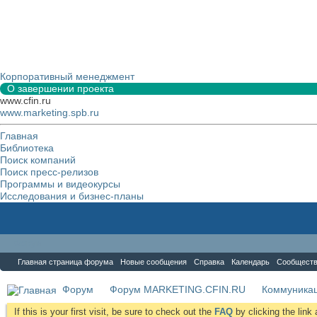
Корпоративный менеджмент
О завершении проекта
www.cfin.ru
www.marketing.spb.ru
Главная
Библиотека
Поиск компаний
Поиск пресс-релизов
Программы и видеокурсы
Исследования и бизнес-планы
Форум
Главная страница форума
Новые сообщения
Справка
Календарь
Сообщест
Форум
Форум MARKETING.CFIN.RU
Коммуника
If this is your first visit, be sure to check out the
FAQ
by clicking the lin