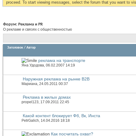
proceed. To start viewing messages, select the forum that you want to visi
Форум:
Реклама и PR
О рекламе и связях с общественностью
Заголовок
/
Автор
реклама на транспорте
Яна Удодова
, 06.02.2007 14:19
Наружная реклама на рынке В2В
Мариана
, 24.05.2011 00:37
Реклама в жилых домах
propel123
, 17.09.2011 22:45
Какой контент блокирует Фб, Вк, Инста
PetrGalich
, 14.04.2016 18:18
Как посчитать охват?