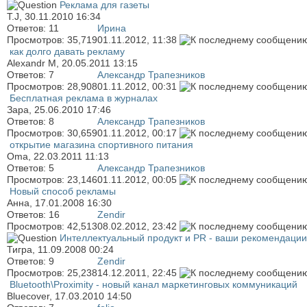
Реклама для газеты
T.J
, 30.11.2010 16:34
Ответов:
11
Иринa
Просмотров: 35,719
01.11.2012,
11:38
как долго давать рекламу
Alexandr M
, 20.05.2011 13:15
Ответов:
7
Александр Трапезников
Просмотров: 28,908
01.11.2012,
00:31
Бесплатная реклама в журналах
Зара
, 25.06.2010 17:46
Ответов:
8
Александр Трапезников
Просмотров: 30,659
01.11.2012,
00:17
открытие магазина спортивного питания
Oma
, 22.03.2011 11:13
Ответов:
5
Александр Трапезников
Просмотров: 23,146
01.11.2012,
00:05
Новый способ рекламы
Анна
, 17.01.2008 16:30
Ответов:
16
Zendir
Просмотров: 42,513
08.02.2012,
23:42
Интеллектуальный продукт и PR - ваши рекомендаци
Тигра
, 11.09.2008 00:24
Ответов:
9
Zendir
Просмотров: 25,238
14.12.2011,
22:45
Bluetooth\Proximity - новый канал маркетинговых коммуникаций
Bluecover
, 17.03.2010 14:50