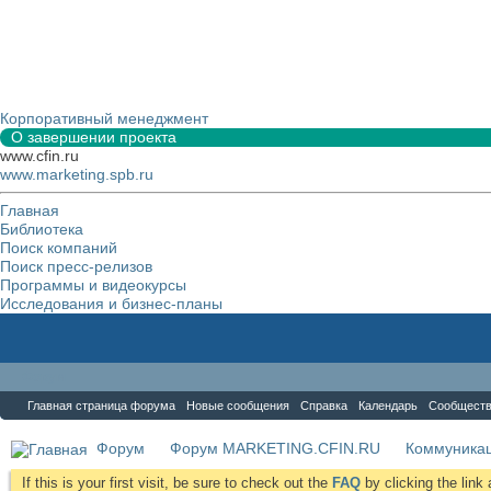
Корпоративный менеджмент
О завершении проекта
www.cfin.ru
www.marketing.spb.ru
Главная
Библиотека
Поиск компаний
Поиск пресс-релизов
Программы и видеокурсы
Исследования и бизнес-планы
Форум
Главная страница форума
Новые сообщения
Справка
Календарь
Сообщест
Форум
Форум MARKETING.CFIN.RU
Коммуника
If this is your first visit, be sure to check out the
FAQ
by clicking the lin