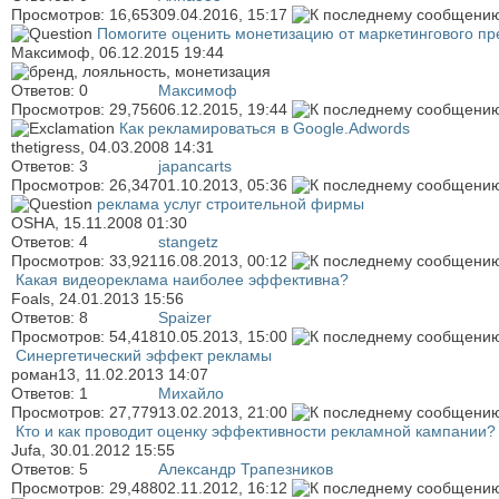
Просмотров: 16,653
09.04.2016,
15:17
Помогите оценить монетизацию от маркетингового п
Максимоф
, 06.12.2015 19:44
Ответов:
0
Максимоф
Просмотров: 29,756
06.12.2015,
19:44
Как рекламироваться в Google.Adwords
thetigress
, 04.03.2008 14:31
Ответов:
3
japancarts
Просмотров: 26,347
01.10.2013,
05:36
реклама услуг строительной фирмы
OSHA
, 15.11.2008 01:30
Ответов:
4
stangetz
Просмотров: 33,921
16.08.2013,
00:12
Какая видеореклама наиболее эффективна?
Foals
, 24.01.2013 15:56
Ответов:
8
Spaizer
Просмотров: 54,418
10.05.2013,
15:00
Синергетический эффект рекламы
роман13
, 11.02.2013 14:07
Ответов:
1
Михайло
Просмотров: 27,779
13.02.2013,
21:00
Кто и как проводит оценку эффективности рекламной кампании?
Jufa
, 30.01.2012 15:55
Ответов:
5
Александр Трапезников
Просмотров: 29,488
02.11.2012,
16:12