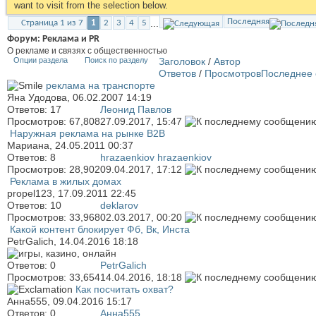
want to visit from the selection below.
Последняя
...
Страница 1 из 7
1
2
3
4
5
Форум:
Реклама и PR
О рекламе и связях с общественностью
Опции раздела
Поиск по разделу
Заголовок
/
Автор
Ответов
/
Просмотров
Последнее 
реклама на транспорте
Яна Удодова
, 06.02.2007 14:19
Ответов:
17
Леонид Павлов
Просмотров: 67,808
27.09.2017,
15:47
Наружная реклама на рынке В2В
Мариана
, 24.05.2011 00:37
Ответов:
8
hrazaenkiov hrazaenkiov
Просмотров: 28,902
09.04.2017,
17:12
Реклама в жилых домах
propel123
, 17.09.2011 22:45
Ответов:
10
deklarov
Просмотров: 33,968
02.03.2017,
00:20
Какой контент блокирует Фб, Вк, Инста
PetrGalich
, 14.04.2016 18:18
Ответов:
0
PetrGalich
Просмотров: 33,654
14.04.2016,
18:18
Как посчитать охват?
Анна555
, 09.04.2016 15:17
Ответов:
0
Анна555