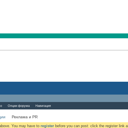
во
Опции форума
Навигация
ции
Реклама и PR
k above. You may have to
register
before you can post: click the register link