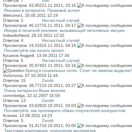
Ответов:
7
folio
Просмотров: 43,452
21.11.2011,
23:16
Реклама в интернете. Правовой аспект
Welcome1
, 25.05.2011 12:19
Ответов:
1
Несчастный случай
Просмотров: 46,127
15.11.2011,
04:17
Имидж в печатной рекламе, вызывающий негативные эмоции
IndeedinNeed
, 28.10.2011 12:32
Ответов:
4
Несчастный случай
Просмотров: 19,316
15.11.2011,
04:16
Посоветуйте как начать проект...
Кусанов Андрей
, 13.04.2011 17:34
Ответов:
5
Несчастный случай
Просмотров: 20,974
01.11.2011,
02:16
Бренд в социальных сетях. Стоит ли овчинка выделки
Victorovna
, 07.10.2010 11:44
Ответов:
15
Zendir
Просмотров: 38,772
10.10.2011,
03:27
Очень интересно Ваше мнение..
commbelga
, 22.11.2007 15:59
Ответов:
13
Zendir
Просмотров: 33,628
10.10.2011,
03:03
Посоветуйте, как пропиарить обман покупателей конкурентом
Kсения
, 12.08.2011 14:23
Ответов:
5
Zendir
Просмотров: 31,417
10.10.2011,
03:00
Текстовая композиция: психология восприятия