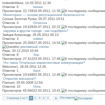
IndeedinNeed
, 14.09.2011 11:34
Ответов:
5
keswa
Просмотров: 22,728
16.09.2011,
11:35
Мониторинг — основа репутационной безопасности
Сонька Золотая Ручка
, 05.07.2011 19:51
Ответов:
3
Omarova
Просмотров: 19,628
26.07.2011,
02:22
наружка в другом городе - как подобрать?
Зайцев Александр
, 26.05.2011 00:13
Ответов:
3
milden
Просмотров: 20,356
27.05.2011,
14:54
рекламный слоган
Pepe
, 20.12.2010 10:44
Ответов:
8
Snp
Просмотров: 27,412
23.05.2011,
17:48
Что такое Тотальные маркетинговые коммуникации?
Welcome1
, 28.04.2011 12:26
Ответов:
1
Кася
Просмотров: 19,648
02.05.2011,
12:46
Открытие магазина!!!
Flamant
, 29.05.2008 12:54
Ответов:
15
Oma
Просмотров: 65,560
22.03.2011,
10:41
Последняя
...
Страница 1 из 7
1
2
3
4
5