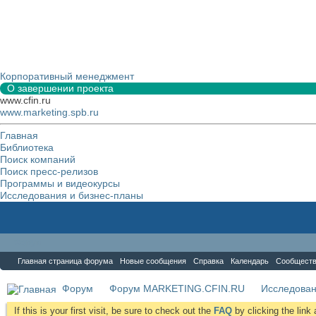
Корпоративный менеджмент
О завершении проекта
www.cfin.ru
www.marketing.spb.ru
Главная
Библиотека
Поиск компаний
Поиск пресс-релизов
Программы и видеокурсы
Исследования и бизнес-планы
Форум
Главная страница форума
Новые сообщения
Справка
Календарь
Сообщест
Форум
Форум MARKETING.CFIN.RU
Исследова
If this is your first visit, be sure to check out the
FAQ
by clicking the lin