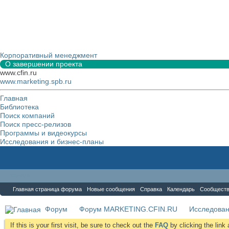
Корпоративный менеджмент
О завершении проекта
www.cfin.ru
www.marketing.spb.ru
Главная
Библиотека
Поиск компаний
Поиск пресс-релизов
Программы и видеокурсы
Исследования и бизнес-планы
Форум
Главная страница форума
Новые сообщения
Справка
Календарь
Сообщест
Форум
Форум MARKETING.CFIN.RU
Исследова
If this is your first visit, be sure to check out the
FAQ
by clicking the lin