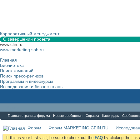
Корпоративный менеджмент
О завершении проекта
www.cfin.ru
www.marketing.spb.ru
Главная
Библиотека
Поиск компаний
Поиск пресс-релизов
Программы и видеокурсы
Исследования и бизнес-планы
Форум
Главная страница форума
Новые сообщения
Справка
Календарь
Сообщест
Форум
Форум MARKETING.CFIN.RU
Исследова
If this is your first visit, be sure to check out the
FAQ
by clicking the lin