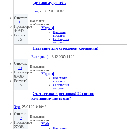
форума
где такому учат?..
Домашняя
страница
folio
, 21.06.2011 01:02
Просмотр
статей
Ответов:
08.11.2016,
Последнее
20:33
11
сообщение от
Просмотров:
Марк_ф
44,649
Просмотр
Рейтинг0
профиля
Сообщения
/ 5
форума
Личное
Название для страховой компании!
сообщение
Просмотр
статей
Виктория :)
, 13.12.2005 14:26
07.03.2013,
22:53
Ответов:
Последнее
23
сообщение от
Просмотров:
Марк_ф
69,060
Просмотр
Рейтинг0
профиля
Сообщения
/ 5
форума
Личное
Статистика в регионах!!!! список
сообщение
компаний- где взять?
Просмотр
статей
04.03.2013,
Зара
, 25.04.2010 19:48
01:19
Ответов:
Последнее
7
сообщение от
Просмотров:
Mlab
27,663
Просмотр