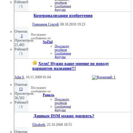
Рейтинг0
профиля
Сообщения
/ 5
форума
Домашняя
Комерциализация изобретения
страница
Просмотр
статей
Гришанов Сергей
, 08.10.2010 19:23
28.01.2013,
05:09
Ответов:
Последнее
2
сообщение от
Просмотров:
SoZial
21,483
Просмотр
Рейтинг0
профиля
Сообщения
/ 5
форума
Просмотр
Хелп! Нужно ваше мнение по поводу
статей
07.03.2011,
вариантов названия!!!
17:53
Julia S
, 16.11.2009 01:04
Ответов:
Последнее
13
сообщение от
Просмотров:
Равиль
36,502
Просмотр
Рейтинг0
профиля
Сообщения
/ 5
форума
Просмотр
Данным DSM можно доверять?
статей
31.08.2010,
16:00
Elisabeth
, 22.10.2008 18:55
Ответов: