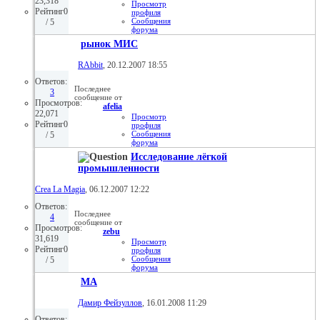
23,318
Просмотр
Рейтинг0
профиля
Сообщения
/ 5
форума
Просмотр
рынок МИС
статей
07.03.2008,
14:00
RAbbit
, 20.12.2007 18:55
Ответов:
Последнее
3
сообщение от
Просмотров:
afelia
22,071
Просмотр
Рейтинг0
профиля
Сообщения
/ 5
форума
Просмотр
Исследование лёгкой
статей
промышленности
03.03.2008,
21:08
Crea La Magia
, 06.12.2007 12:22
Ответов:
Последнее
4
сообщение от
Просмотров:
zebu
31,619
Просмотр
Рейтинг0
профиля
Сообщения
/ 5
форума
Просмотр
МА
статей
20.02.2008,
16:40
Дамир Фейзуллов
, 16.01.2008 11:29
Ответов: