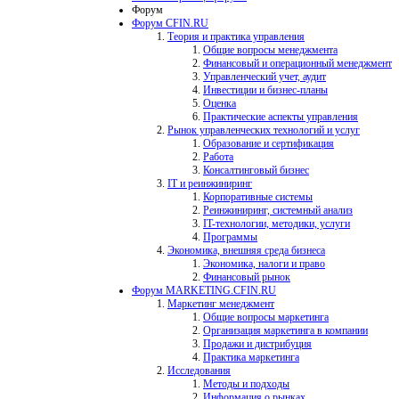
Форум
Форум CFIN.RU
Теория и практика управления
Общие вопросы менеджмента
Финансовый и операционный менеджмент
Управленческий учет, аудит
Инвестиции и бизнес-планы
Оценка
Практические аспекты управления
Рынок управленческих технологий и услуг
Образование и сертификация
Работа
Консалтинговый бизнес
IT и реинжиниринг
Корпоративные системы
Реинжиниринг, системный анализ
IT-технологии, методики, услуги
Программы
Экономика, внешняя среда бизнеса
Экономика, налоги и право
Финансовый рынок
Форум MARKETING.CFIN.RU
Маркетинг менеджмент
Общие вопросы маркетинга
Организация маркетинга в компании
Продажи и дистрибуция
Практика маркетинга
Исследования
Методы и подходы
Информация о рынках