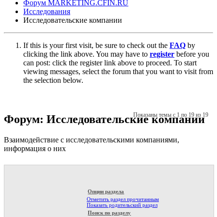
Форум MARKETING.CFIN.RU
Исследования
Исследовательские компании
If this is your first visit, be sure to check out the
FAQ
by
clicking the link above. You may have to
register
before you
can post: click the register link above to proceed. To start
viewing messages, select the forum that you want to visit from
the selection below.
Показаны темы с 1 по 19 из 19
Форум:
Исследовательские компании
Взаимодействие с исследовательскими компаниями,
информация о них
Опции раздела
Отметить раздел прочитанным
Показать родительский раздел
Поиск по разделу