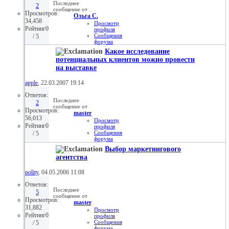
Последнее
2
сообщение от
Просмотров:
Ольга С.
34,458
Просмотр
Рейтинг0
профиля
Сообщения
/ 5
форума
Просмотр
Какое исследование
статей
потенциальных клиентов можно провести
06.11.2008,
17:25
на выставке
apple
, 22.03.2007 19:14
Ответов:
Последнее
2
сообщение от
Просмотров:
master
56,013
Просмотр
Рейтинг0
профиля
Сообщения
/ 5
форума
Просмотр
Выбор маркетингового
статей
агентства
20.10.2008,
14:40
polity
, 04.05.2006 11:08
Ответов:
Последнее
5
сообщение от
Просмотров:
master
31,882
Просмотр
Рейтинг0
профиля
Сообщения
/ 5
форума