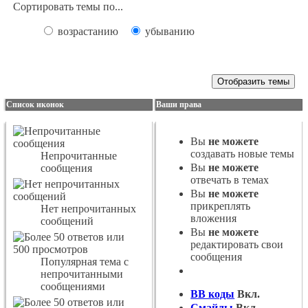
Сортировать темы по...
возрастанию
убыванию
Список иконок
Ваши права
Вы
не можете
создавать новые темы
Непрочитанные
Вы
не можете
сообщения
отвечать в темах
Вы
не можете
прикреплять
Нет непрочитанных
вложения
сообщений
Вы
не можете
редактировать свои
сообщения
Популярная тема с
непрочитанными
сообщениями
BB коды
Вкл.
Смайлы
Вкл.