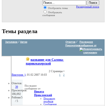
Расширенный поиск
Отобразить темы
Отображать
сообщения
Темы раздела
Заголовок
/
Автор
Ответов
/
Последнее
Просмотров
сообщение от
название для Салона-
парикмахерской
2 Страницы
•
Виктория :)
, 01.02.2007 16:03
1
2
Ответов:
Последнее
39
сообщение от
Просмотров:
Никита
186,092
Приклонский
Рейтинг5
Просмотр
/ 5
профиля
Сообщения