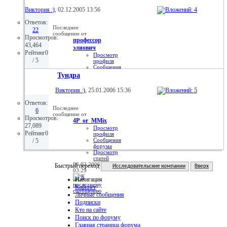
Просмотр
статей
Виктория :)
, 02.12.2005 13:56
05.11.2006,
21:39
Ответов:
Последнее
22
сообщение от
Просмотров:
профессор
43,464
элиович
Рейтинг0
Просмотр
/ 5
профиля
Сообщения
форума
Тундра
Личное
сообщение
Виктория :)
, 25.01.2006 15:36
Просмотр
статей
Ответов:
20.06.2006,
Последнее
12:57
6
сообщение от
Просмотров:
4P_or_MMix
27,089
Просмотр
Рейтинг0
профиля
Сообщения
/ 5
форума
Просмотр
статей
06.02.2006,
Быстрый переход
Исследовательские компании
Вверх
03:29
Навигация
Кабинет
Личные сообщения
Подписки
Кто на сайте
Поиск по форуму
Главная страница форума