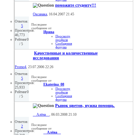
Просмотр
поможите студенту!!!
статей
18.10.2008,
15:35
Оксанака
, 16.04.2007 21:45
Ответов:
Последнее
5
сообщение от
Просмотров:
Иринa
46,773
Просмотр
Рейтинг0
профиля
Сообщения
/ 5
форума
Личное
Качественные и количественные
сообщение
исследования
Просмотр
статей
04.08.2008,
Promo4
, 23.07.2006 22:26
17:59
Ответов:
Последнее
5
сообщение от
Просмотров:
Ekaterina_08
25,933
Просмотр
Рейтинг0
профиля
Сообщения
/ 5
форума
Просмотр
Рынок цветов, нужна помощь.
статей
27.07.2008,
15:46
__Алёна__
, 06.03.2008 21:10
Ответов:
Последнее
2
сообщение от
Просмотров:
__Алёна__