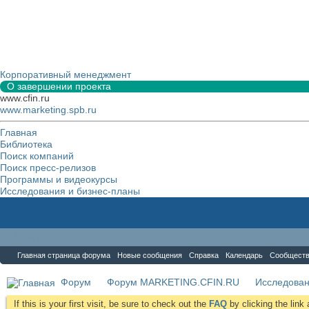
Корпоративный менеджмент
О завершении проекта
www.cfin.ru
www.marketing.spb.ru
Главная
Библиотека
Поиск компаний
Поиск пресс-релизов
Программы и видеокурсы
Исследования и бизнес-планы
Форум
Главная страница форума
Новые сообщения
Справка
Календарь
Сообщест
Форум
Форум MARKETING.CFIN.RU
Исследова
If this is your first visit, be sure to check out the
FAQ
by clicking the lin