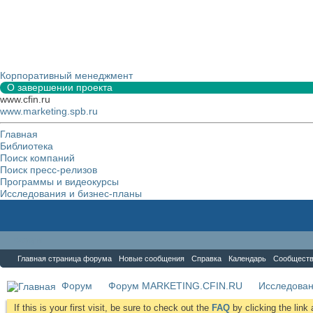
Корпоративный менеджмент
О завершении проекта
www.cfin.ru
www.marketing.spb.ru
Главная
Библиотека
Поиск компаний
Поиск пресс-релизов
Программы и видеокурсы
Исследования и бизнес-планы
Форум
Главная страница форума
Новые сообщения
Справка
Календарь
Сообщест
Форум
Форум MARKETING.CFIN.RU
Исследова
If this is your first visit, be sure to check out the
FAQ
by clicking the lin