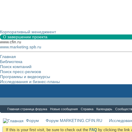
Корпоративный менеджмент
О завершении проекта
www.cfin.ru
www.marketing.spb.ru
Главная
Библиотека
Поиск компаний
Поиск пресс-релизов
Программы и видеокурсы
Исследования и бизнес-планы
Форум
Главная страница форума
Новые сообщения
Справка
Календарь
Сообщест
Форум
Форум MARKETING.CFIN.RU
Исследова
If this is your first visit, be sure to check out the
FAQ
by clicking the lin