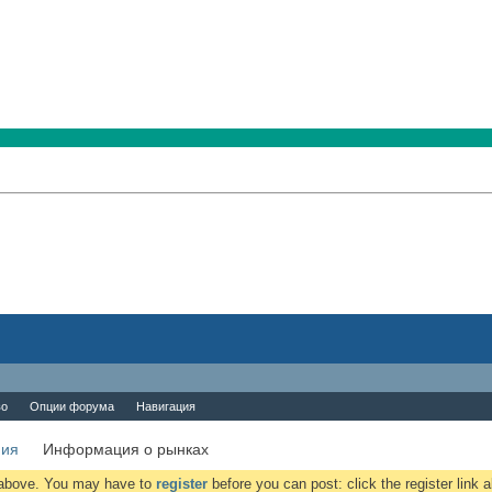
во
Опции форума
Навигация
ния
Информация о рынках
k above. You may have to
register
before you can post: click the register link