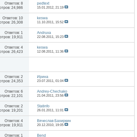
Ответов:
8
pedtext
тров: 24,986
15.01.2012,
21:19
Ответов:
10
keswa
тров: 26,308
11.10.2011,
15:52
Ответов:
1
Andruxa
тров: 19,911
22.08.2011,
15:23
Ответов:
4
keswa
тров: 26,423
12.08.2011,
11:36
Ответов:
2
Иринa
тров: 24,353
23.07.2011,
01:04
Ответов:
6
Andrey-Chechako
тров: 22,101
21.04.2011,
23:56
Ответов:
2
Statinfo
тров: 19,201
26.01.2011,
11:01
Ответов:
4
Вячеслав Бахиркин
тров: 19,911
20.12.2010,
19:05
Ответов:
1
Bend