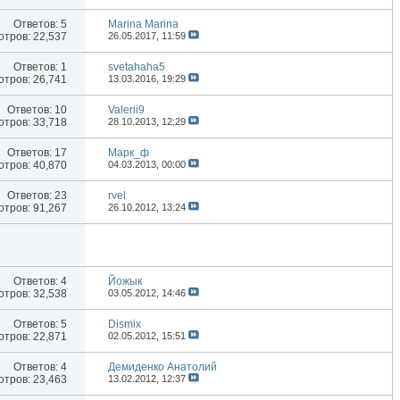
Ответов:
5
Marina Marina
тров: 22,537
26.05.2017,
11:59
Ответов:
1
svetahaha5
тров: 26,741
13.03.2016,
19:29
Ответов:
10
Valerii9
тров: 33,718
28.10.2013,
12:29
Ответов:
17
Марк_ф
тров: 40,870
04.03.2013,
00:00
Ответов:
23
rvel
тров: 91,267
26.10.2012,
13:24
Ответов:
4
Йожык
тров: 32,538
03.05.2012,
14:46
Ответов:
5
Dismix
тров: 22,871
02.05.2012,
15:51
Ответов:
4
Демиденко Анатолий
тров: 23,463
13.02.2012,
12:37