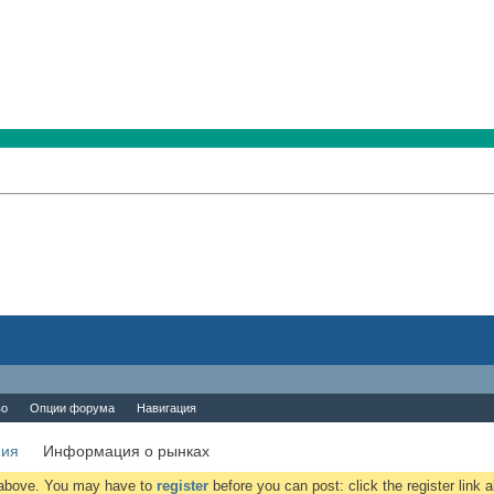
во
Опции форума
Навигация
ния
Информация о рынках
k above. You may have to
register
before you can post: click the register link