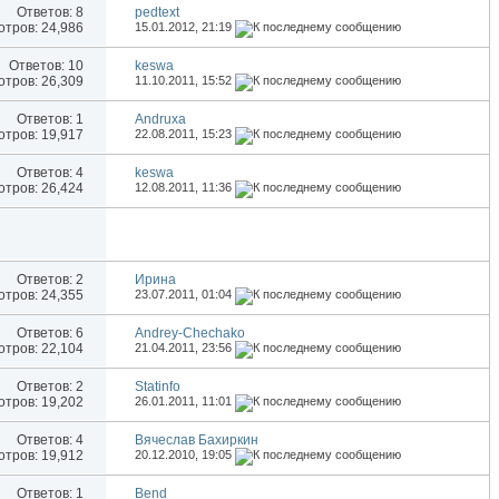
Ответов:
8
pedtext
тров: 24,986
15.01.2012,
21:19
Ответов:
10
keswa
тров: 26,309
11.10.2011,
15:52
Ответов:
1
Andruxa
тров: 19,917
22.08.2011,
15:23
Ответов:
4
keswa
тров: 26,424
12.08.2011,
11:36
Ответов:
2
Иринa
тров: 24,355
23.07.2011,
01:04
Ответов:
6
Andrey-Chechako
тров: 22,104
21.04.2011,
23:56
Ответов:
2
Statinfo
тров: 19,202
26.01.2011,
11:01
Ответов:
4
Вячеслав Бахиркин
тров: 19,912
20.12.2010,
19:05
Ответов:
1
Bend