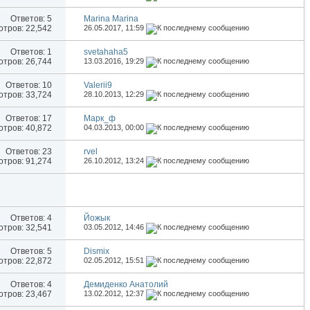
Ответов:
5
Marina Marina
тров: 22,542
26.05.2017,
11:59
Ответов:
1
svetahaha5
тров: 26,744
13.03.2016,
19:29
Ответов:
10
Valerii9
тров: 33,724
28.10.2013,
12:29
Ответов:
17
Марк_ф
тров: 40,872
04.03.2013,
00:00
Ответов:
23
rvel
тров: 91,274
26.10.2012,
13:24
Ответов:
4
Йожык
тров: 32,541
03.05.2012,
14:46
Ответов:
5
Dismix
тров: 22,872
02.05.2012,
15:51
Ответов:
4
Демиденко Анатолий
тров: 23,467
13.02.2012,
12:37