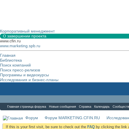
Корпоративный менеджмент
О завершении проекта
www.cfin.ru
www.marketing.spb.ru
Главная
Библиотека
Поиск компаний
Поиск пресс-релизов
Программы и видеокурсы
Исследования и бизнес-планы
Форум
Главная страница форума
Новые сообщения
Справка
Календарь
Сообщест
Форум
Форум MARKETING.CFIN.RU
Исследова
If this is your first visit, be sure to check out the
FAQ
by clicking the lin