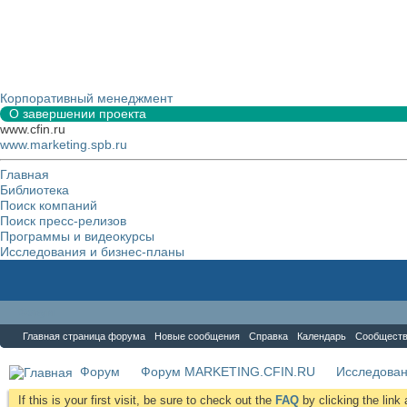
Корпоративный менеджмент
О завершении проекта
www.cfin.ru
www.marketing.spb.ru
Главная
Библиотека
Поиск компаний
Поиск пресс-релизов
Программы и видеокурсы
Исследования и бизнес-планы
Форум
Главная страница форума
Новые сообщения
Справка
Календарь
Сообщест
Форум
Форум MARKETING.CFIN.RU
Исследова
If this is your first visit, be sure to check out the
FAQ
by clicking the lin