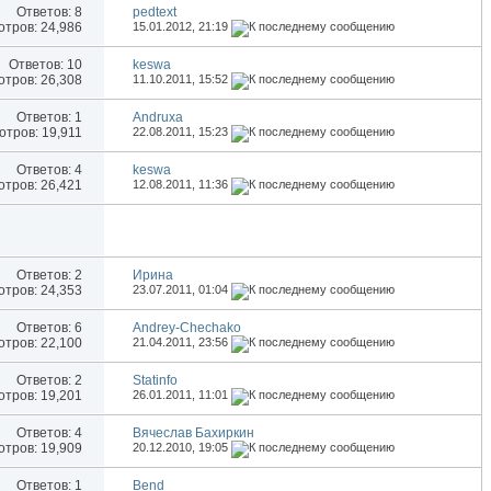
Ответов:
8
pedtext
тров: 24,986
15.01.2012,
21:19
Ответов:
10
keswa
тров: 26,308
11.10.2011,
15:52
Ответов:
1
Andruxa
тров: 19,911
22.08.2011,
15:23
Ответов:
4
keswa
тров: 26,421
12.08.2011,
11:36
Ответов:
2
Иринa
тров: 24,353
23.07.2011,
01:04
Ответов:
6
Andrey-Chechako
тров: 22,100
21.04.2011,
23:56
Ответов:
2
Statinfo
тров: 19,201
26.01.2011,
11:01
Ответов:
4
Вячеслав Бахиркин
тров: 19,909
20.12.2010,
19:05
Ответов:
1
Bend