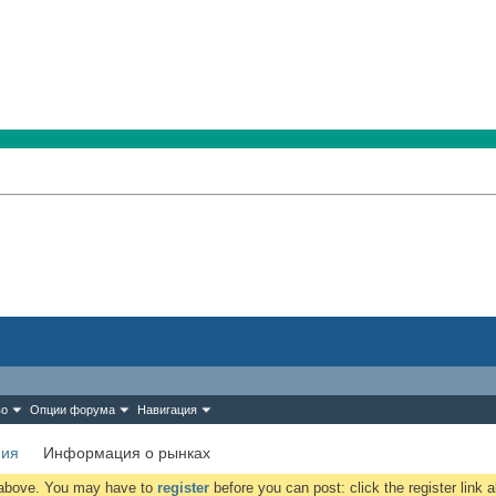
во
Опции форума
Навигация
ния
Информация о рынках
k above. You may have to
register
before you can post: click the register link