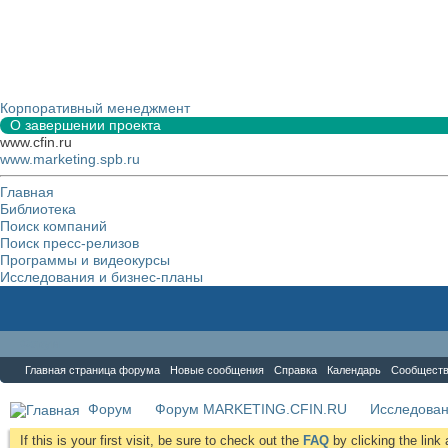
Корпоративный менеджмент
О завершении проекта
www.cfin.ru
www.marketing.spb.ru
Главная
Библиотека
Поиск компаний
Поиск пресс-релизов
Программы и видеокурсы
Исследования и бизнес-планы
Форум
Главная страница форума
Новые сообщения
Справка
Календарь
Сообщест
Форум
Форум MARKETING.CFIN.RU
Исследова
If this is your first visit, be sure to check out the
FAQ
by clicking the lin