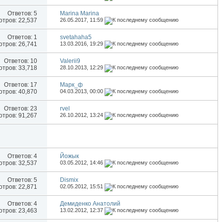
Ответов:
5
Marina Marina
тров: 22,537
26.05.2017,
11:59
Ответов:
1
svetahaha5
тров: 26,741
13.03.2016,
19:29
Ответов:
10
Valerii9
тров: 33,718
28.10.2013,
12:29
Ответов:
17
Марк_ф
тров: 40,870
04.03.2013,
00:00
Ответов:
23
rvel
тров: 91,267
26.10.2012,
13:24
Ответов:
4
Йожык
тров: 32,537
03.05.2012,
14:46
Ответов:
5
Dismix
тров: 22,871
02.05.2012,
15:51
Ответов:
4
Демиденко Анатолий
тров: 23,463
13.02.2012,
12:37