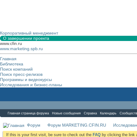
Корпоративный менеджмент
О завершении проекта
www.cfin.ru
www.marketing.spb.ru
Главная
Библиотека
Поиск компаний
Поиск пресс-релизов
Программы и видеокурсы
Исследования и бизнес-планы
Форум
Главная страница форума
Новые сообщения
Справка
Календарь
Сообщест
Форум
Форум MARKETING.CFIN.RU
Исследова
If this is your first visit, be sure to check out the
FAQ
by clicking the lin