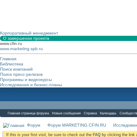
Корпоративный менеджмент
О завершении проекта
www.cfin.ru
www.marketing.spb.ru
Главная
Библиотека
Поиск компаний
Поиск пресс-релизов
Программы и видеокурсы
Исследования и бизнес-планы
Форум
Главная страница форума
Новые сообщения
Справка
Календарь
Сообщест
Форум
Форум MARKETING.CFIN.RU
Исследова
If this is your first visit, be sure to check out the
FAQ
by clicking the lin